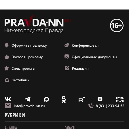
Оформить подписку
Конференц-зал
Заказать рекламу
Официальные документы
Спецпроекты
Редакция
Фотобанк
m
T
O
Z
X
E
V
info@pravda-nn.ru
8 (831) 233-94-53
РУБРИКИ
АФИША
ВЛАСТЬ