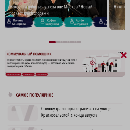
Можно ли добиться успеха вне Москвы? Новый
Нижний д
подкаст для молодёжи
×
САМОЕ ПОПУЛЯРНОЕ
Стоянку транспорта ограничат на улице
Красносельской с конца августа