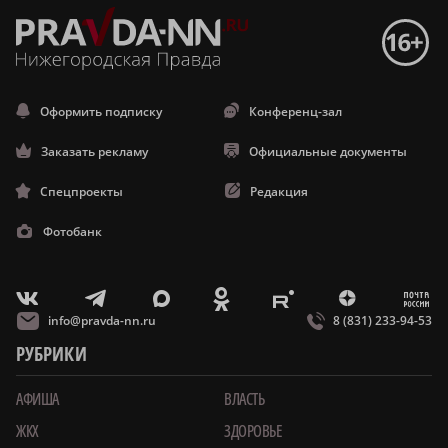
Оформить подписку
Конференц-зал
Заказать рекламу
Официальные документы
Спецпроекты
Редакция
Фотобанк
m
T
O
Z
X
E
V
info@pravda-nn.ru
8 (831) 233-94-53
РУБРИКИ
АФИША
ВЛАСТЬ
ЖКХ
ЗДОРОВЬЕ