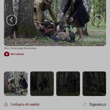
a
a
Фото: Александр Воложанин
Фо
Фотобанк
Сообщить об ошибке
Поделиться