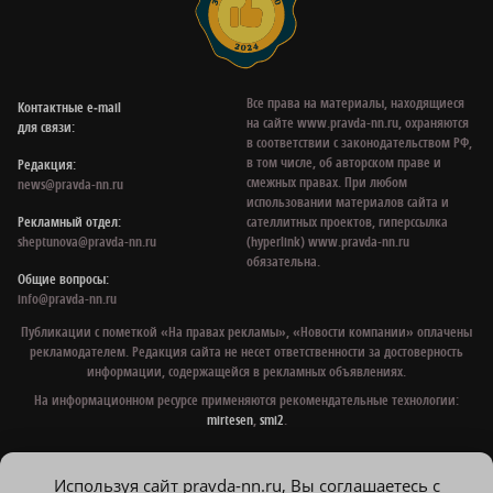
Все права на материалы, находящиеся
Контактные e‑mail
на сайте www.pravda-nn.ru, охраняются
для связи:
в соответствии с законодательством РФ,
в том числе, об авторском праве и
Редакция:
смежных правах. При любом
news@pravda-nn.ru
использовании материалов сайта и
Рекламный отдел:
сателлитных проектов, гиперссылка
sheptunova@pravda-nn.ru
(hyperlink) www.pravda-nn.ru
обязательна.
Общие вопросы:
info@pravda-nn.ru
Публикации с пометкой «На правах рекламы», «Новости компании» оплачены
рекламодателем. Редакция сайта не несет ответственности за достоверность
информации, содержащейся в рекламных объявлениях.
На информационном ресурсе применяются рекомендательные технологии:
mirtesen
,
smi2
.
Используя сайт pravda-nn.ru, Вы соглашаетесь с
© 1997 - 2026 Газета «Нижегородская правда»