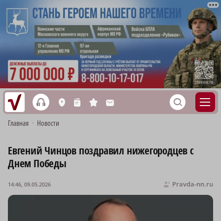
h
S
L
n
s
M
Главная
•
Новости
Евгений Чинцов поздравил нижегородцев с
Днем Победы
Pravda-nn.ru
14:46, 09.05.2026