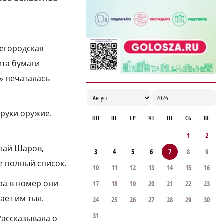
ХК «Торпедо» опубликовал состав на
предсезонный сбор
19:27
жегородская
ита бумаги
» печаталась
 руки оружие.
ПН
ВТ
СР
ЧТ
ПТ
СБ
ВС
1
2
олай Шаров,
3
4
5
6
7
8
9
е полный список.
10
11
12
13
14
15
16
ра в номер они
17
18
19
20
21
22
23
ает им тыл.
24
25
26
27
28
29
30
31
Рассказывала о