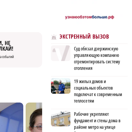
ЭКСТРЕННЫЙ ВЫЗОВ
, НЕ
ЛКАЙ!
Суд обязал дзержинскую
управляющую компанию
а событий
отремонтировать систему
отопления
19 жилых домов и
социальных объектов
подключат к современным
теплосетям
Рабочие укрепляют
фундамент и стены дома в
районе метро на улице