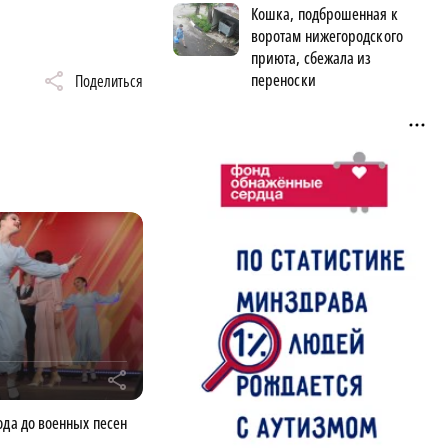
Кошка, подброшенная к
воротам нижегородского
приюта, сбежала из
переноски
Поделиться
r
ода до военных песен