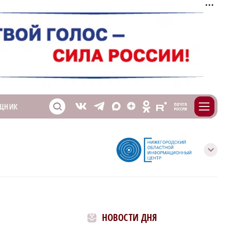
m
T
O
ЩНИК
Z
X
E
S
V
с
НОВОСТИ ДНЯ