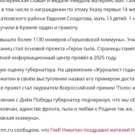
атеринская слава» и медали «Медаль материнства». Газ
 в том числе о награждении по этому Указу первых 14 ж
тковского района Евдокия Солдатова, мать 13 детей. 1 
учили в Кремле орден и грамоту.
 вышло более 1130 номеров «Горьковской коммуны». У
раниц стал основой проекта «Герои тыла. Страницы памя
ной информационный центр провёл в 2025 году.
ую оценку губернатора. На церемонии «Журналист года»
икитин в своём выступлении назвал его примером дост
е проект стал лауреатом Всероссийский премии “Голос и
лении с Днём Победы губернатор подчеркнул, что мы о
ковчан, единстве фронта, тыла и любви к Родине так же, 
овская коммуна».
-nn.ru сообщили, что
Глеб Никитин поздравил жителей 