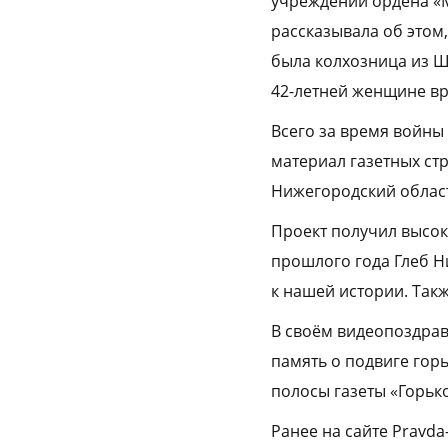
учреждении ордена «М
рассказывала об этом,
была колхозница из Ша
42-летней женщине вр
Всего за время войны
материал газетных ст
Нижегородский област
Проект получил высок
прошлого года Глеб Н
к нашей истории. Такж
В своём видеопоздрав
память о подвиге горь
полосы газеты «Горьк
Ранее на сайте Pravda