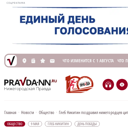
СОЦРЕКЛАМА
ЧТО ИЗМЕНИТСЯ С 1 АВГУСТА
ЧТО 
L
n
s
M
H
e
Главная
•
Новости
•
Общество
•
Глеб Никитин поздравил нижегородцев ци
ОБЩЕСТВО
9 МАЯ
ГЛЕБ НИКИТИН
ДЕНЬ ПОБЕДЫ