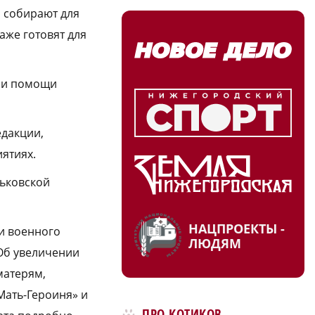
и собирают для
аже готовят для
нии помощи
едакции,
ятиях.
рьковской
НАЦПРОЕКТЫ -
ти военного
ЛЮДЯМ
«Об увеличении
матерям,
Мать-Героиня» и
ПРО КОТИКОВ