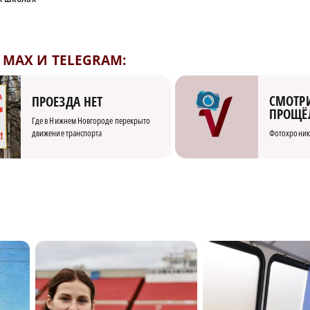
MAX И TELEGRAM:
СМОТРИ
ПРОЕЗДА НЕТ
ПРОЩЁ
Где в Нижнем Новгороде перекрыто
движение транспорта
Фотохроник