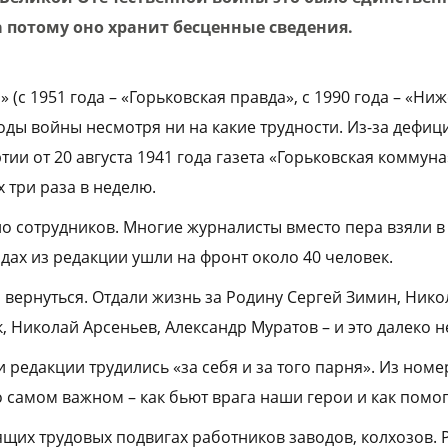
а потому оно хранит бесценные сведения.
 (с 1951 года – «Горьковская правда», с 1990 года – «Ни
оды войны несмотря ни на какие трудности. Из-за дефиц
ии от 20 августа 1941 года газета «Горьковская коммуна
х три раза в неделю.
ло сотрудников. Многие журналисты вместо пера взяли в
годах из редакции ушли на фронт около 40 человек.
 вернуться. Отдали жизнь за Родину Сергей Зимин, Ник
 Николай Арсеньев, Александр Муратов – и это далеко н
 редакции трудились «за себя и за того парня». Из номе
 самом важном – как бьют врага наши герои и как помог
ящих трудовых подвигах работников заводов, колхозов. 