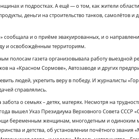
нщинах и подростках. А ещё — о том, как жители област
родукты, деньги на строительство танков, самолётов и д
» сообщала и о приёме эвакуированных, и о направле
ду и освобождённым территориям.
ным полосам газета организовывала работу выездной р
ков на «Красном Сормове», Автозаводе и других предпри
вить людей, укрепить веру в победу. И журналисты «Го
дачей справлялись.
забота о семьях – детях, матерях. Несмотря на труднос
 года вышел Указ Президиума Верховного Совета СССР 
ощи беременным женщинам, многодетным и одиноким 
ринства и детства, об установлении почётного звания «