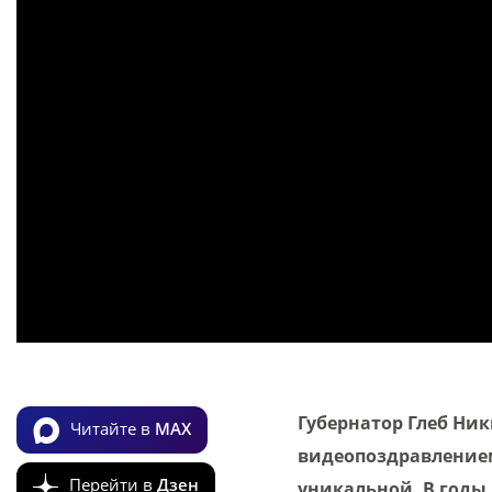
Губернатор Глеб Ни
Читайте в
MAX
видеопоздравлением
Перейти в
Дзен
уникальной. В годы