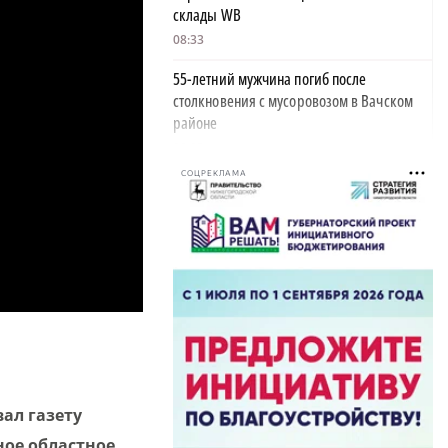
склады WB
08:33
55-летний мужчина погиб после
столкновения с мусоровозом в Вачском
районе
08:05
СОЦРЕКЛАМА
Небольшое похолодание и пасмурная
погода ждут нижегородцев в выходные
07:26
12 уголовных дел завели в отношении
нижегородских водителей за пьяную езду
20:29
Строительство новых станций
нижегородского метро планируют
закончить к 2028 году
ал газету
19:51
ное областное