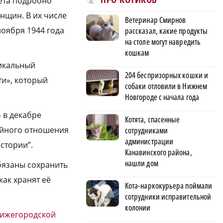
ета подробно
енщин. В их числе
Ветеринар Смирнов
ноября 1944 года
рассказал, какие продукты
на столе могут навредить
кошкам
никальный
204 беспризорных кошки и
ти», который
собаки отловили в Нижнем
Новгороде с начала года
 в декабре
Котята, спасенные
ойного отношения
сотрудниками
администрации
стории”.
Канавинского района,
нашли дом
бязаны сохранить
как хранят её
Кота-наркокурьера поймали
сотрудники исправительной
колонии
Нижегородской