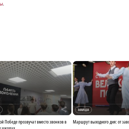
ды
.
r
АФИША
ой Победе прозвучат вместо звонков в
Маршрут выходного дня: от зав
х школах