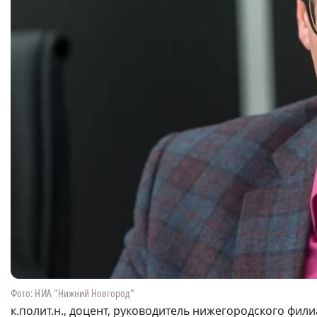
Фото: НИА "Нижний Новгород"
к.полит.н., доцент, руководитель нижегородского фи