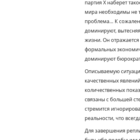
партия Х наберет так
мира необходимы не т
проблема… К сожалени
доминируют, вытесняя
жизни. Он отражается 
формальных экономиче
доминируют бюрократи
Описываемую ситуацию
качественных явлений
количественных показ
связаны с большей ст
стремится игнорирова
реальности, что всег
Для завершения репл
буду, ибо подобными