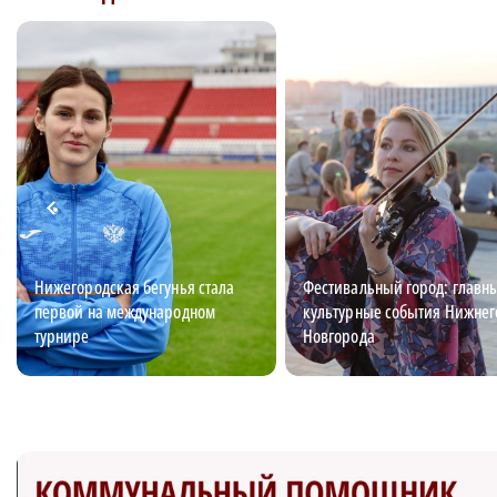
Нижегородская бегунья стала
Фестивальный город: главн
первой на международном
культурные события Нижнег
турнире
Новгорода