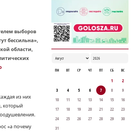
ителем выборов
тут бессильна»,
кой области,
олитических
о
ПН
ВТ
СР
ЧТ
ПТ
СБ
ВС
1
2
3
4
5
6
7
8
9
каждая из них
10
11
12
13
14
15
16
м, который
17
18
19
20
21
22
23
воодушевления.
24
25
26
27
28
29
30
рос «а почему
31