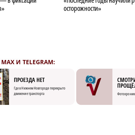
в»
осторожности»
MAX И TELEGRAM:
СМОТРИ
ПРОЕЗДА НЕТ
ПРОЩЁ
Где в Нижнем Новгороде перекрыто
движение транспорта
Фотохроник