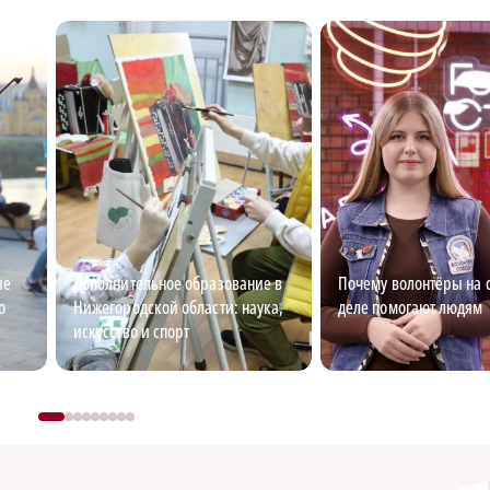
ые
Дополнительное образование в
Почему волонтёры на 
о
Нижегородской области: наука,
деле помогают людям
искусство и спорт