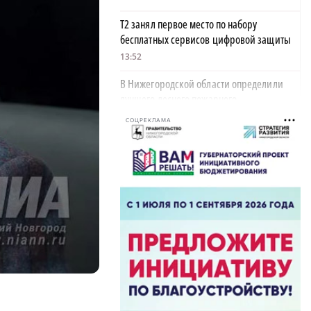
Т2 занял первое место по набору
бесплатных сервисов цифровой защиты
13:52
В Нижегородской области определили
лучшего лесного пожарного
13:43
СОЦРЕКЛАМА
Пассажир автомобиля погиб в ДТП в
Воскресенском округе
13:39
Квадратные и черные: выяснилось, какие
арбузы предпочитают нижегородцы
13:34
В Нижнем Новгороде и России отмечают
70-летие Дня строителя
13:10