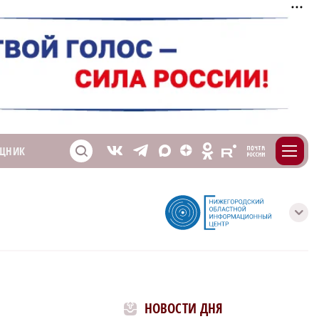
m
T
O
ЩНИК
Z
X
E
S
V
с
НОВОСТИ ДНЯ