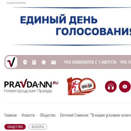
СОЦРЕКЛАМА
ЧТО ИЗМЕНИТСЯ С 1 АВГУСТА
ЧТО 
L
n
s
M
H
e
Главная
•
Новости
•
Общество
•
Евгений Семенов: "В наших условиях коли
ОБЩЕСТВО
ВЫБОРЫ