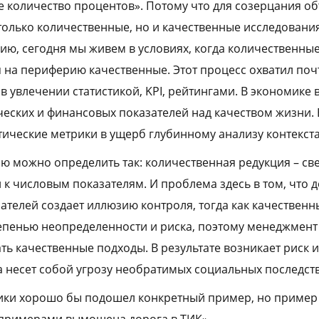
ое количество процентов». Потому что для созерцания 
олько количественные, но и качественные исследования.
ю, сегодня мы живем в условиях, когда количественные
 на периферию качественные. Этот процесс охватил поч
в увлечении статистикой, KPI, рейтингами. В экономике
ских и финансовых показателей над качеством жизни. 
ческие метрики в ущерб глубинному анализу контекста
 можно определить так: количественная редукция – св
 к числовым показателям. И проблема здесь в том, что
ателей создает иллюзию контроля, тогда как качественн
епенью неопределенности и риска, поэтому менеджмен
ть качественные подходы. В результате возникает риск 
да несет собой угрозу необратимых социальных последст
ики хорошо бы подошел конкретный пример, но пример 
 примерами вымощена дорога в ТИК».