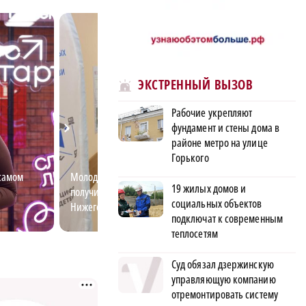
ЭКСТРЕННЫЙ ВЫЗОВ
Рабочие укрепляют
фундамент и стены дома в
районе метро на улице
Горького
самом
Молодёжь выбирает: где
Трасса М‑12: как
19 жилых домов и
получить высшее образование в
Нижегородской о
социальных объектов
Нижегородской области
Москвы за 3,5 ч
подключат к современным
теплосетям
Суд обязал дзержинскую
управляющую компанию
отремонтировать систему