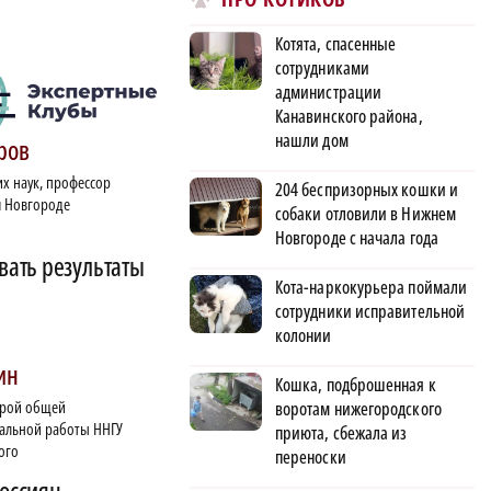
Котята, спасенные
сотрудниками
администрации
Канавинского района,
нашли дом
ров
х наук, профессор
204 беспризорных кошки и
 Новгороде
собаки отловили в Нижнем
Новгороде с начала года
вать результаты
Кота-наркокурьера поймали
сотрудники исправительной
колонии
ин
Кошка, подброшенная к
дрой общей
воротам нижегородского
иальной работы ННГУ
приюта, сбежала из
ого
переноски
оссиян