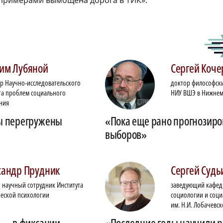
им
Лубяной
Сергей
Коче
р Научно-исследовательского
доктор философски
та проблем социального
НИУ ВШЭ в Нижнем
ния
ы перегружены
«Пока еще рано прогнозиро
»
выборов»
сандр
Прудник
Сергей
Судь
 научный сотрудник Института
заведующий кафе
еской психологии
социологии и соц
им. Н.И. Лобачевск
 — в фиксации
«Последние годы научили р