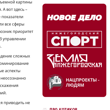
объемной картины
 А вот здесь –
 показатели
ти все сферы
 возник приоритет
В управлении
.
едение сложных
 доминирование
ые аспекты
т неосознанно
НАЦПРОЕКТЫ -
ЛЮДЯМ
искажения
вий.
я приводить не
ПРО КОТИКОВ