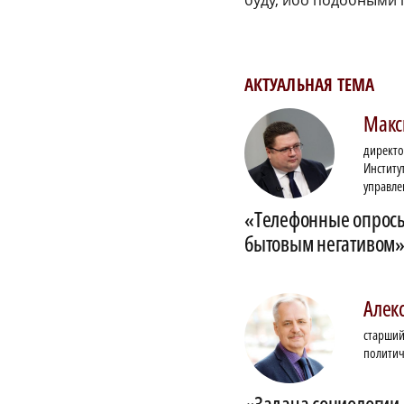
АКТУАЛЬНАЯ ТЕМА
Макс
директо
Институ
управле
«Телефонные опрос
бытовым негативом
Алек
старший
политич
«Задача социологии