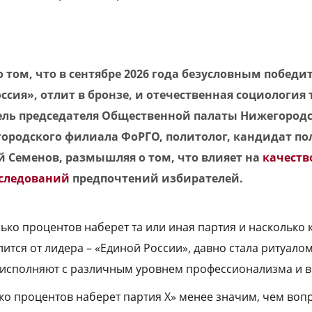
о том, что в сентябре 2026 года безусловным побед
ссия», отлит в бронзе, и отечественная социология 
ель председателя Общественной палаты Нижегородс
ородского филиала ФоРГО, политолог, кандидат п
й Семенов, размышляя о том, что влияет на
качеств
сследований
предпочтений избирателей.
лько процентов наберет та или иная партия и насколько 
ится от лидера – «Единой России», давно стала ритуало
 исполняют с различным уровнем профессионализма и 
ко процентов наберет партия Х» менее значим, чем воп