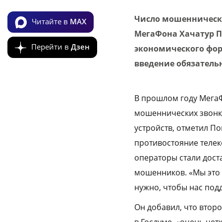
Число мошеннически
Читайте в
MAX
МегаФона Хачатур П
Перейти в
Дзен
экономического фор
введение обязатель
В прошлом году Мега
мошеннических звонко
устройств, отметил П
противостояние телек
операторы стали дос
мошенников. «Мы это 
нужно, чтобы нас под
Он добавил, что втор