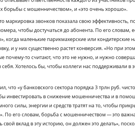
ко описывает ответственность каждого из участников про
ах борьбы с мошенничеством», и «это очень хорошо».
то маркировка звонков показала свою эффективность, по
мера, чтобы достучаться до абонента. По его словам, е
», когда маленькие парикмахерские или кондитерские 
ку, и у них существенно растет конверсия. «Но при этом
ые почему-то считают, что это не нужно, и нужно совер
 себя. Хотелось бы, чтобы коллеги нас поддерживали в 
л, что «у банковского сектора порядка 3 трлн руб. чист
бы инвестировать в снижение мошенничества и в помо
ного силы, энергии и средств тратят на то, чтобы прик
. По его словам, борьба с мошенничеством — это важная
 свой вклад в эту историю, он должен это делать», поск