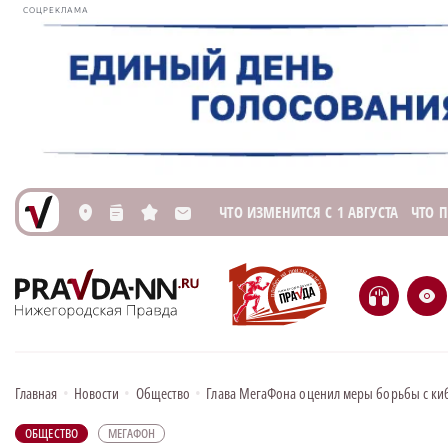
СОЦРЕКЛАМА
ЧТО ИЗМЕНИТСЯ С 1 АВГУСТА
ЧТО 
L
n
s
M
H
e
Главная
•
Новости
•
Общество
•
Глава МегаФона оценил меры борьбы с к
ОБЩЕСТВО
МЕГАФОН