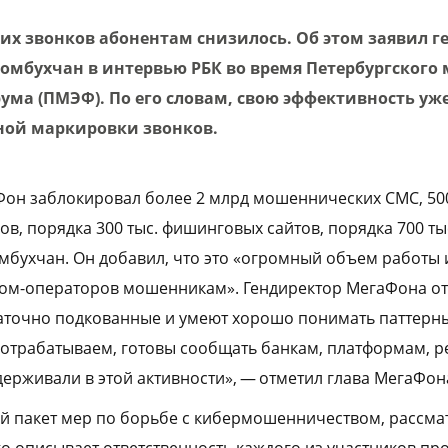
х звонков абонентам снизилось. Об этом заявил г
омбухчан в интервью РБК во время Петербургского
ума (ПМЭФ). По его словам, свою эффективность уж
ной маркировки звонков.
Фон заблокировал более 2 млрд мошеннических СМС, 50
в, порядка 300 тыс. фишинговых сайтов, порядка 700 т
омбухчан. Он добавил, что это «огромный объем работы
ом-операторов мошенникам». Гендиректор МегаФона от
таточно подкованные и умеют хорошо понимать паттерн
отрабатываем, готовы сообщать банкам, платформам, р
держивали в этой активности», — отметил глава МегаФон
ой пакет мер по борьбе с кибермошенничеством, рассм