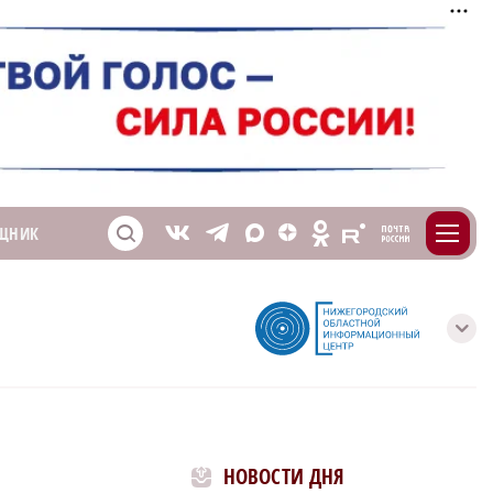
m
T
O
ЩНИК
Z
X
E
S
V
с
НОВОСТИ ДНЯ