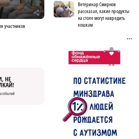
Ветеринар Смирнов
рассказал, какие продукты
r
на столе могут навредить
кошкам
ля участников
, НЕ
ЛКАЙ!
а событий