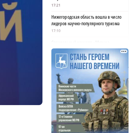
17:21
Нижегородская область вошла в число
лидеров научно-популярного туризма
17:10
Специальный концерт «Музыка
балконов» пройдет в Нижнем Новгороде
15 августа
17:06
Опасное сливочное масло обнаружили в
Нижегородской области
17:00
АО «Транснефть – Верхняя Волга»
удостоено Благодарности Президента
России
16:59
Жители Навашина предложили меры по