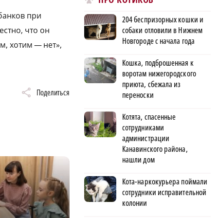
 банков при
204 беспризорных кошки и
собаки отловили в Нижнем
стно, что он
Новгороде с начала года
м, хотим — нет»,
Кошка, подброшенная к
воротам нижегородского
приюта, сбежала из
Поделиться
переноски
Котята, спасенные
сотрудниками
администрации
Канавинского района,
нашли дом
Кота-наркокурьера поймали
сотрудники исправительной
колонии