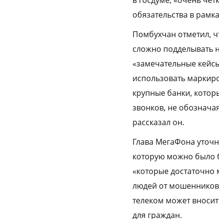
в Госдуме, «очень чет
обязательства в рамк
Помбухчан отметил, ч
сложно подделывать но
«замечательные кейсы
использовать маркиров
крупные банки, котор
звонков, не обозначая
рассказал он.
Глава МегаФона уточни
которую можно было 
«которые достаточно м
людей от мошенников»
телеком может вносить
для граждан.