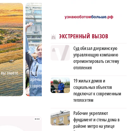
ЭКСТРЕННЫЙ ВЫЗОВ
Суд обязал дзержинскую
управляющую компанию
отремонтировать систему
отопления
 вы знаете
Спортивный Нижний: ледовые
Трасса М‑12: как
арены, дворцы спорта,
Нижегородской о
19 жилых домов и
современные стадионы
Москвы за 3,5 ч
социальных объектов
подключат к современным
теплосетям
Рабочие укрепляют
фундамент и стены дома в
районе метро на улице