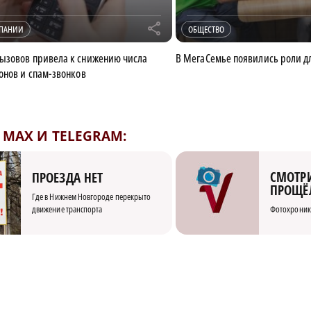
r
МПАНИИ
ОБЩЕСТВО
ызовов привела к снижению числа
В МегаСемье появились роли д
онов и спам-звонков
MAX И TELEGRAM:
СМОТРИ
ПРОЕЗДА НЕТ
ПРОЩЁ
Где в Нижнем Новгороде перекрыто
движение транспорта
Фотохроник