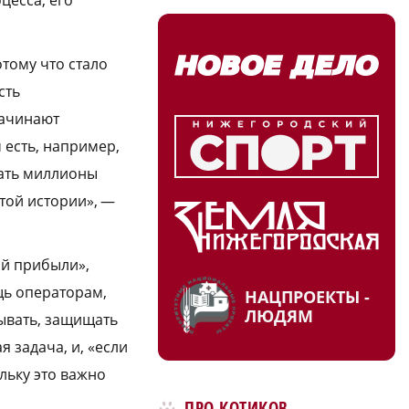
цесса, его
тому что стало
сть
начинают
 есть, например,
шать миллионы
этой истории», —
ой прибыли»,
щь операторам,
НАЦПРОЕКТЫ -
ЛЮДЯМ
рывать, защищать
 задача, и, «если
ольку это важно
ПРО КОТИКОВ