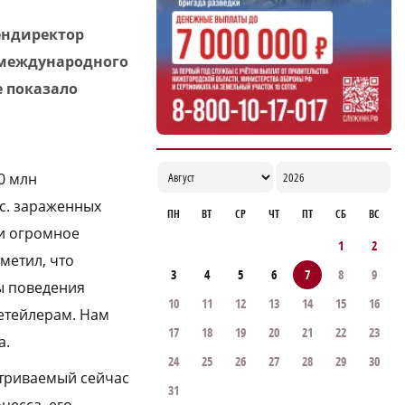
улучшению демографии в округе
ендиректор
16:56
 международного
е показало
0 млн
ыс. зараженных
ПН
ВТ
СР
ЧТ
ПТ
СБ
ВС
 и огромное
1
2
метил, что
3
4
5
6
7
8
9
ы поведения
10
11
12
13
14
15
16
етейлерам. Нам
17
18
19
20
21
22
23
а.
24
25
26
27
28
29
30
атриваемый сейчас
31