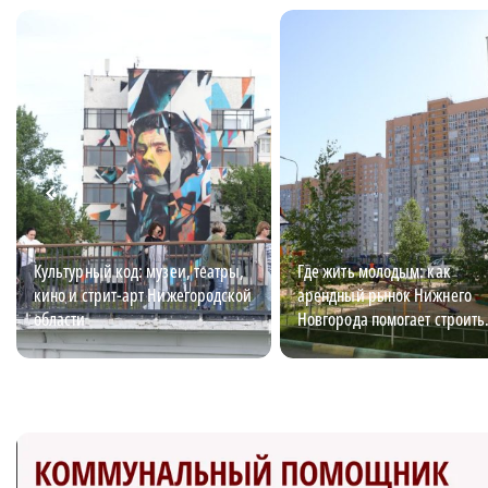
Культурный код: музеи, театры,
Где жить молодым: как
кино и стрит-арт Нижегородской
арендный рынок Нижнего
области
Новгорода помогает строить
карьеру