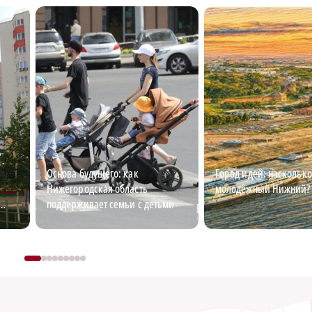
Основа будущего: как
Город идей: насколько
Нижегородская область
молодёжный Нижний?
поддерживает семьи с детьми