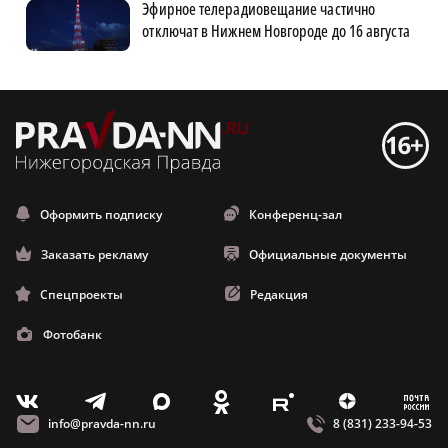
Эфирное телерадиовещание частично
отключат в Нижнем Новгороде до 16 августа
Оформить подписку
Конференц-зал
Заказать рекламу
Официальные документы
Спецпроекты
Редакция
Фотобанк
m
T
O
Z
X
E
V
info@pravda-nn.ru
8 (831) 233-94-53