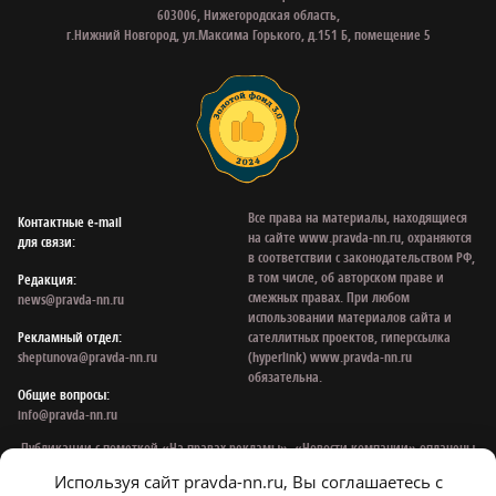
603006, Нижегородская область,
г.Нижний Новгород, ул.Максима Горького, д.151 Б, помещение 5
Все права на материалы, находящиеся
Контактные e‑mail
на сайте www.pravda-nn.ru, охраняются
для связи:
в соответствии с законодательством РФ,
в том числе, об авторском праве и
Редакция:
смежных правах. При любом
news@pravda-nn.ru
использовании материалов сайта и
Рекламный отдел:
сателлитных проектов, гиперссылка
sheptunova@pravda-nn.ru
(hyperlink) www.pravda-nn.ru
обязательна.
Общие вопросы:
info@pravda-nn.ru
Публикации с пометкой «На правах рекламы», «Новости компании» оплачены
рекламодателем. Редакция сайта не несет ответственности за достоверность
Используя сайт pravda-nn.ru, Вы соглашаетесь с
информации, содержащейся в рекламных объявлениях.