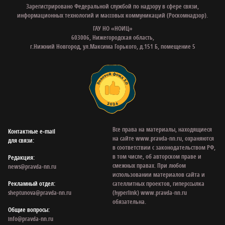
Зарегистрировано Федеральной службой по надзору в сфере связи,
информационных технологий и массовых коммуникаций (Роскомнадзор).
ГАУ НО «НОИЦ»
603006, Нижегородская область,
г.Нижний Новгород, ул.Максима Горького, д.151 Б, помещение 5
Все права на материалы, находящиеся
Контактные e‑mail
на сайте www.pravda-nn.ru, охраняются
для связи:
в соответствии с законодательством РФ,
в том числе, об авторском праве и
Редакция:
смежных правах. При любом
news@pravda-nn.ru
использовании материалов сайта и
Рекламный отдел:
сателлитных проектов, гиперссылка
sheptunova@pravda-nn.ru
(hyperlink) www.pravda-nn.ru
обязательна.
Общие вопросы:
info@pravda-nn.ru