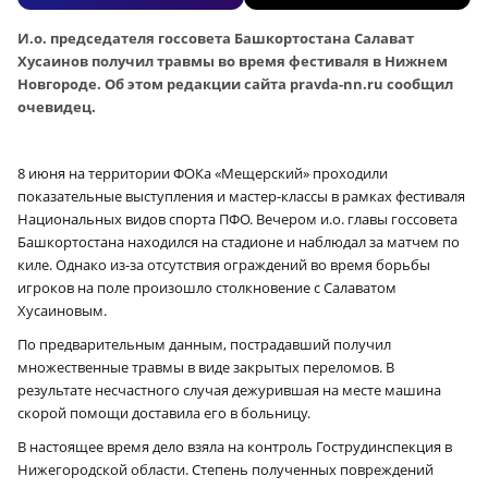
И.о. председателя госсовета Башкортостана Салават
Хусаинов получил травмы во время фестиваля в Нижнем
Новгороде. Об этом редакции сайта pravda-nn.ru сообщил
очевидец.
8 июня на территории ФОКа
«Мещерский» проходили
показательные выступления и мастер-классы в рамках фестиваля
Национальных видов спорта ПФО. Вечером и
.о. главы госсовета
Башкортостана
находился на стадионе и наблюдал за матчем по
киле. Однако из-за отсутствия ограждений во время борьбы
игроков на поле произошло столкновение с
Салаватом
Хусаиновым.
По предварительным данным, пострадавший
получил
множественные травмы в виде закрытых переломов.
В
результате несчастного случая дежурившая на месте машина
скорой помощи доставила его в больницу.
В настоящее время дело взяла на контроль Гострудинспекция в
Нижегородской области. С
тепень полученных повреждений