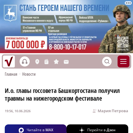
h
S
L
n
s
M
Главная
•
Новости
И.о. главы госсовета Башкортостана получил
травмы на нижегородском фестивале
Мария Петрова
19:56, 10.06.2026
Читайте в
MAX
Перейти в
Дзен