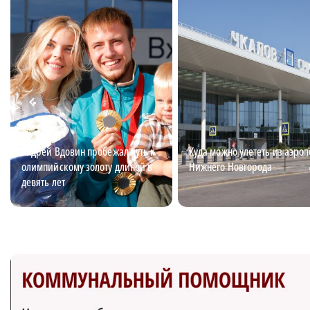
Андрей Вдовин пробежал путь к
Куда можно улететь из аэроп
олимпийскому золоту длиной в
Нижнего Новгорода
девять лет