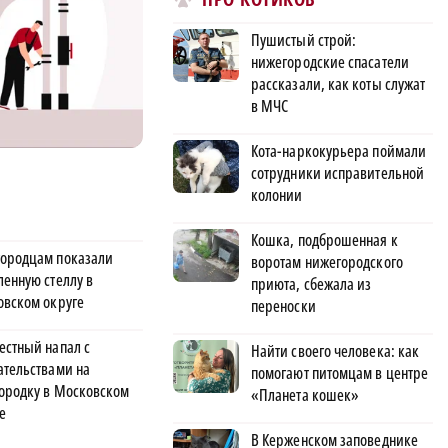
Пушистый строй:
нижегородские спасатели
рассказали, как коты служат
в МЧС
Кота-наркокурьера поймали
сотрудники исправительной
колонии
Кошка, подброшенная к
ородцам показали
воротам нижегородского
ленную стеллу в
приюта, сбежала из
овском округе
переноски
естный напал с
Найти своего человека: как
ательствами на
помогают питомцам в центре
ородку в Московском
«Планета кошек»
е
В Керженском заповеднике