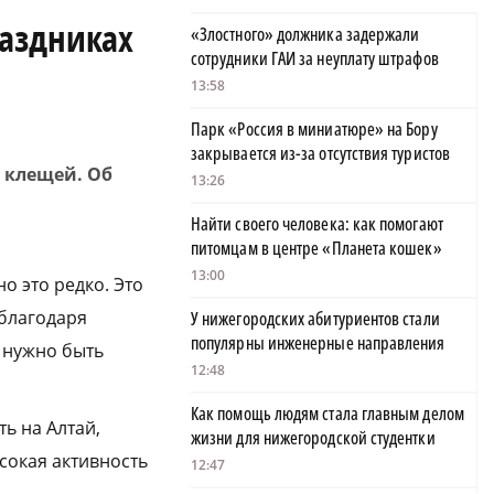
раздниках
«Злостного» должника задержали
сотрудники ГАИ за неуплату штрафов
13:58
Парк «Россия в миниатюре» на Бору
закрывается из-за отсутствия туристов
 клещей. Об
13:26
Найти своего человека: как помогают
питомцам в центре «Планета кошек»
13:00
о это редко. Это
 благодаря
У нижегородских абитуриентов стали
популярны инженерные направления
е нужно быть
12:48
Как помощь людям стала главным делом
ть на Алтай,
жизни для нижегородской студентки
сокая активность
12:47