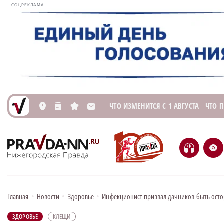
СОЦРЕКЛАМА
ЧТО ИЗМЕНИТСЯ С 1 АВГУСТА
ЧТО 
L
n
s
M
H
e
Главная
•
Новости
•
Здоровье
•
Инфекционист призвал дачников быть осто
ЗДОРОВЬЕ
КЛЕЩИ