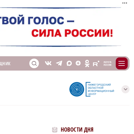
m
T
O
ЩНИК
Z
X
E
S
V
с
НОВОСТИ ДНЯ