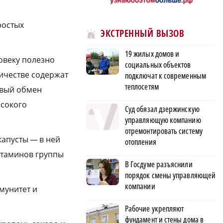
ростых
ЭКСТРЕННЫЙ ВЫЗОВ
19 жилых домов и
овеку полезно
социальных объектов
личестве содержат
подключат к современным
теплосетям
овый обмен
ысокого
Суд обязал дзержинскую
управляющую компанию
отремонтировать систему
капусты — в ней
отопления
витаминов группы
В Госдуме разъяснили
порядок смены управляющей
компании
мунитет и
Рабочие укрепляют
фундамент и стены дома в