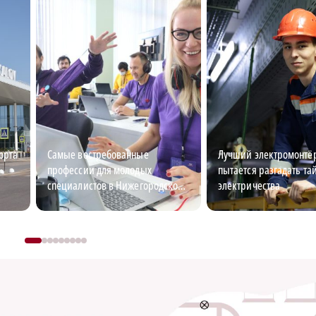
орта
Самые востребованные
Лучший электромонтёр
профессии для молодых
пытается разгадать та
специалистов в Нижегородской
электричества
области