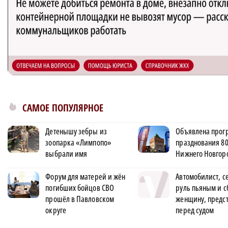
САМОЕ ПОПУЛЯРНОЕ
Детенышу зебры из
Объявлена прог
зоопарка «Лимпопо»
празднования 80
выбрали имя
Нижнего Новгор
Форум для матерей и жён
Автомобилист, с
погибших бойцов СВО
руль пьяным и 
прошёл в Павловском
женщину, предс
округе
перед судом