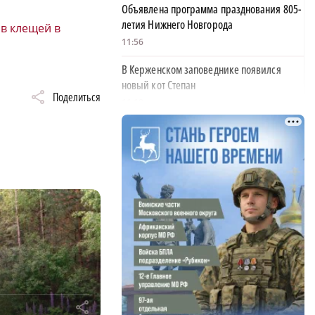
Объявлена программа празднования 805-
летия Нижнего Новгорода
ов клещей в
11:56
В Керженском заповеднике появился
новый кот Степан
Поделиться
11:18
На 30% вырос средний проходной балл в
нижегородских вузах
11:00
Пожарные тушат огонь на проспекте
Ленина в Дзержинске
10:23
В Нижнем Новгороде убирают деревья,
упавшие после урагана
10:02
r