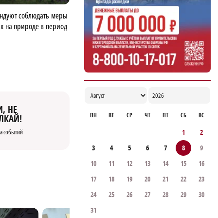
ндуют соблюдать меры
х на природе в период
, НЕ
ПН
ВТ
СР
ЧТ
ПТ
СБ
ВС
ЛКАЙ!
1
2
а событий
3
4
5
6
7
8
9
10
11
12
13
14
15
16
17
18
19
20
21
22
23
24
25
26
27
28
29
30
31