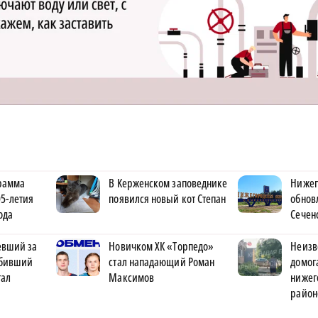
рамма
В Керженском заповеднике
Нижег
5-летия
появился новый кот Степан
обнов
ода
Сечен
евший за
Новичком ХК «Торпедо»
Неизв
сбивший
стал нападающий Роман
домог
тал
Максимов
нижег
район