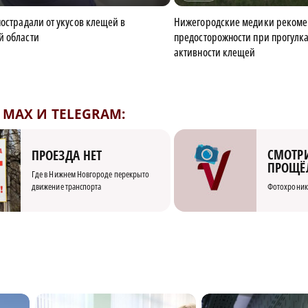
пострадали от укусов клещей в
Нижегородские медики рекоме
й области
предосторожности при прогулка
активности клещей
MAX И TELEGRAM:
СМОТРИ
ПРОЕЗДА НЕТ
ПРОЩЁ
Где в Нижнем Новгороде перекрыто
движение транспорта
Фотохроник