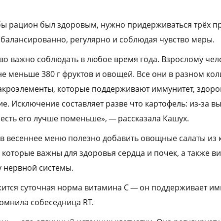
бы рацион был здоровым, нужно придерживаться трёх п
сбалансированно, регулярно и соблюдая чувство меры.
во важно соблюдать в любое время года. Взрослому чел
не меньше 380 г фруктов и овощей. Все они в разном ко
макроэлементы, которые поддерживают иммунитет, здор
е. Исключение составляет разве что картофель: из-за в
есть его лучше поменьше», — рассказала Кашух.
, в весеннее меню полезно добавить овощные салаты из 
, которые важны для здоровья сердца и почек, а также 
у нервной системы.
ржится суточная норма витамина C — он поддерживает им
помнила собеседница RT.