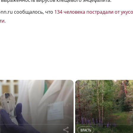
 выраженность вирусов клещевого энцефалита.
-nn.ru сообщалось, что
134 человека пострадали от укус
ти.
r
ВЛАСТЬ