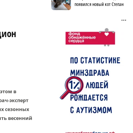
появился новый кот Степан
цион
этом в
рач-эксперт
их сезонных
ить весенний