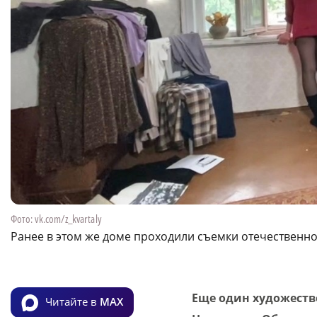
Фото: vk.com/z_kvartaly
Ранее в этом же доме проходили съемки отечественно
Еще один художеств
Читайте в
MAX