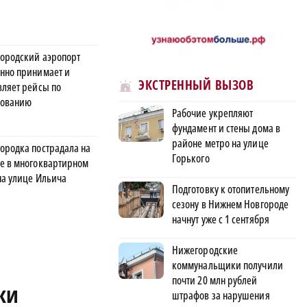
ородский аэропорт
нно принимает и
ЭКСТРЕННЫЙ ВЫЗОВ
вляет рейсы по
сованию
Рабочие укрепляют
фундамент и стены дома в
районе метро на улице
ородка пострадала на
Горького
е в многоквартирном
на улице Ильича
Подготовку к отопительному
сезону в Нижнем Новгороде
начнут уже с 1 сентября
Нижегородские
коммунальщики получили
почти 20 млн рублей
ки
штрафов за нарушения