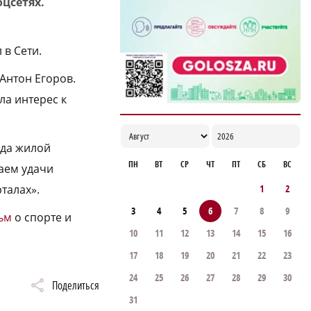
цсетях.
электричка
12:17
 в Сети.
Антон Егоров.
ла интерес к
гда жилой
ПН
ВТ
СР
ЧТ
ПТ
СБ
ВС
аем удачи
1
2
талах».
3
4
5
6
7
8
9
ьм
о спорте и
10
11
12
13
14
15
16
17
18
19
20
21
22
23
24
25
26
27
28
29
30
Поделиться
31