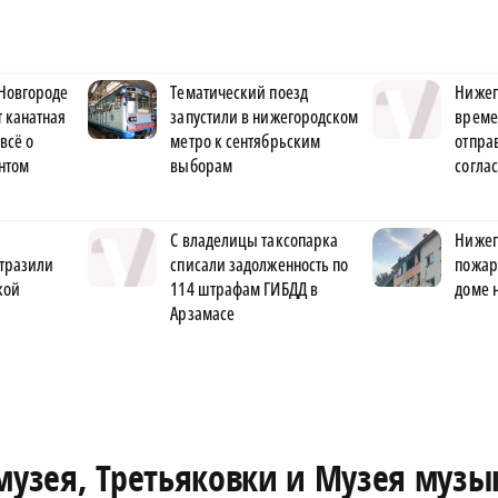
Новгороде
Тематический поезд
Нижег
т канатная
запустили в нижегородском
време
всё о
метро к сентябрьским
отпра
нтом
выборам
согла
С владелицы таксопарка
Нижег
отразили
списали задолженность по
пожар
кой
114 штрафам ГИБДД в
доме 
Арзамасе
музея, Третьяковки и Музея музы