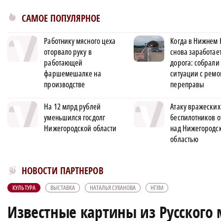
САМОЕ ПОПУЛЯРНОЕ
Работнику мясного цеха
Когда в Нижнем 
оторвало руку в
снова заработае
работающей
дорога: собрали 
фаршемешалке на
ситуации с ремо
производстве
переправы
На 12 млрд рублей
Атаку вражеских
уменьшился госдолг
беспилотников 
Нижегородской области
над Нижегородс
областью
Новости МирТесен
НОВОСТИ ПАРТНЕРОВ
КУЛЬТУРА
ВЫСТАВКА
НАТАЛЬЯ СУХАНОВА
НГХМ
Известные картины из Русского 