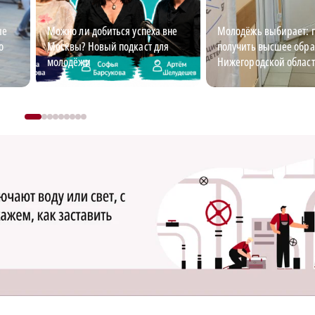
ые
Можно ли добиться успеха вне
Молодёжь выбирает: г
о
Москвы? Новый подкаст для
получить высшее обра
молодёжи
Нижегородской облас