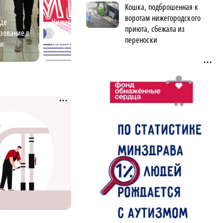
Кошка, подброшенная к
воротам нижегородского
де
Нижегородский студент Ахмед
Куда можно улет
приюта, сбежала из
зование в
Сайфулин победил в
Нижнего Новгор
переноски
ти
театральном конкурсе
«Табуретка»