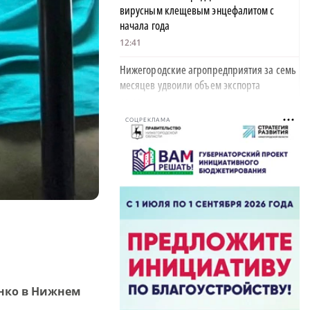
вирусным клещевым энцефалитом с
начала года
12:41
Нижегородские агропредприятия за семь
месяцев удвоили объем экспорта
12:40
СОЦРЕКЛАМА
18-летний житель Балахны угнал у отчима
автомобиль и врезался в дерево
12:38
На трассе у поворота на Богородск
×
снизили скорость до 50 км/ч
12:34
В Тоншаеве открыто движение по мосту
через Пижму
12:20
нко в Нижнем
19-летнего нижегородца насмерть сбила