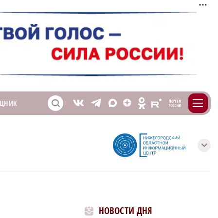
m
T
O
ЩНИК
Z
X
E
S
V
с
НОВОСТИ ДНЯ