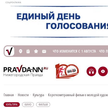
СОЦРЕКЛАМА
ЧТО ИЗМЕНИТСЯ С 1 АВГУСТА
ЧТО 
L
n
s
M
H
e
Главная
•
Новости
•
Культура
•
Короткометражный фильм о молодой художн
КУЛЬТУРА
КИНО
ФИЛЬМ