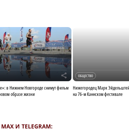
r
ОБЩЕСТВО
е»: в Нижнем Новгороде снимут фильм
Нижегородец Марк Эйдельштей
оровом образе жизни
на 76‑м Каннском фестивале
MAX И TELEGRAM: