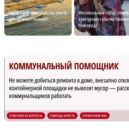
Город идей: насколько вы знаете
Фестивальный город: главн
молодёжный Нижний?
культурные события Нижнег
Новгорода