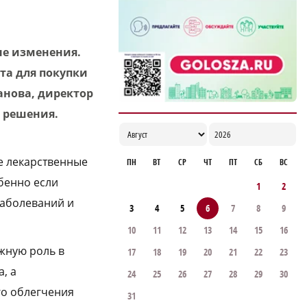
ветеранов строительной отрасли
18:02
ые изменения.
та для покупки
анова, директор
 решения.
е лекарственные
ПН
ВТ
СР
ЧТ
ПТ
СБ
ВС
бенно если
1
2
заболеваний и
3
4
5
6
7
8
9
10
11
12
13
14
15
16
жную роль в
17
18
19
20
21
22
23
, а
24
25
26
27
28
29
30
го облегчения
31