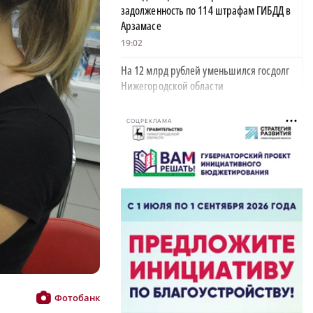
задолженность по 114 штрафам ГИБДД в
Арзамасе
19:02
На 12 млрд рублей уменьшился госдолг
Нижегородской области
18:39
СОЦРЕКЛАМА
В Нижегородской области тестируют
дроны для контроля сброса мусора
18:37
В Нижегородской области выделят 10 млн
рублей на поддержку «СВОё дело»
18:08
34 млрд рублей направят на поддержку
нижегородских семей в этом году
18:03
Фотобанк
В Нижегородской области поздравили