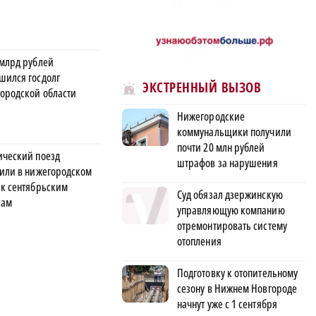
 млрд рублей
шился госдолг
ЭКСТРЕННЫЙ ВЫЗОВ
ородской области
Нижегородские
коммунальщики получили
почти 20 млн рублей
ический поезд
штрафов за нарушения
тили в нижегородском
 к сентябрьским
Суд обязал дзержинскую
рам
управляющую компанию
отремонтировать систему
отопления
Подготовку к отопительному
сезону в Нижнем Новгороде
начнут уже с 1 сентября