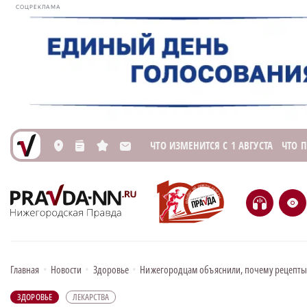
СОЦРЕКЛАМА
ЧТО ИЗМЕНИТСЯ С 1 АВГУСТА
ЧТО 
L
n
s
M
H
e
Главная
•
Новости
•
Здоровье
•
Нижегородцам объяснили, почему рецепты 
ЗДОРОВЬЕ
ЛЕКАРСТВА