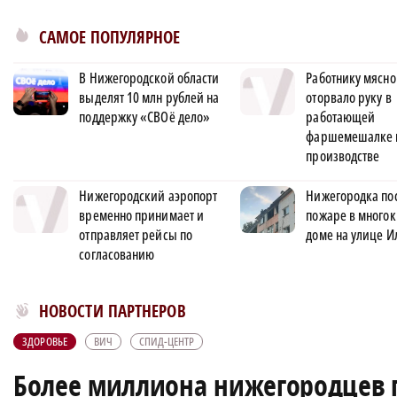
САМОЕ ПОПУЛЯРНОЕ
В Нижегородской области
Работнику мясно
выделят 10 млн рублей на
оторвало руку в
поддержку «СВОё дело»
работающей
фаршемешалке 
производстве
Нижегородский аэропорт
Нижегородка по
временно принимает и
пожаре в много
отправляет рейсы по
доме на улице И
согласованию
Новости МирТесен
НОВОСТИ ПАРТНЕРОВ
ЗДОРОВЬЕ
ВИЧ
СПИД-ЦЕНТР
Более миллиона нижегородцев п