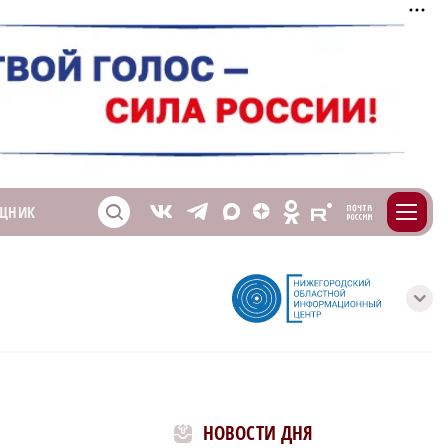
m
T
O
ЩНИК
Z
X
E
S
V
с
НОВОСТИ ДНЯ