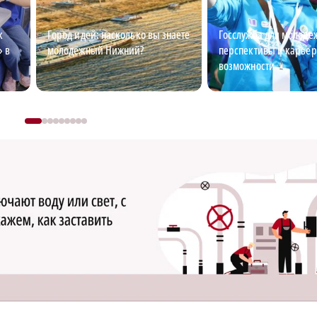
к
Город идей: насколько вы знаете
Госслужба для молоде
» в
молодёжный Нижний?
перспективы и карье
возможности