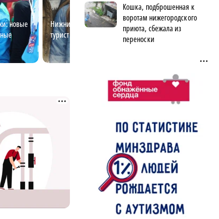
Кошка, подброшенная к
воротам нижегородского
жи: новые
Нижний для своих: проверь, не
Почему забота о
приюта, сбежала из
рные
турист ли ты?
становится норм
переноски
нижегородской 