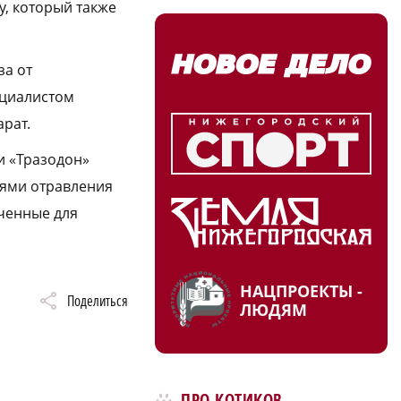
у, который также
за от
ециалистом
рат.
и «Тразодон»
аями отравления
аченные для
НАЦПРОЕКТЫ -
Поделиться
ЛЮДЯМ
ПРО КОТИКОВ