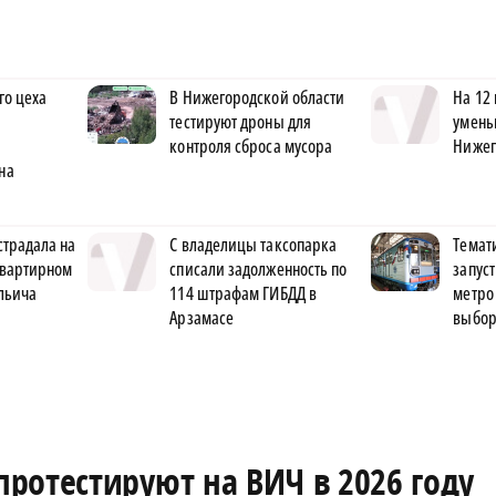
го цеха
В Нижегородской области
На 12
тестируют дроны для
умень
контроля сброса мусора
Нижег
на
страдала на
С владелицы таксопарка
Темат
квартирном
списали задолженность по
запус
льича
114 штрафам ГИБДД в
метро
Арзамасе
выбо
ротестируют на ВИЧ в 2026 году