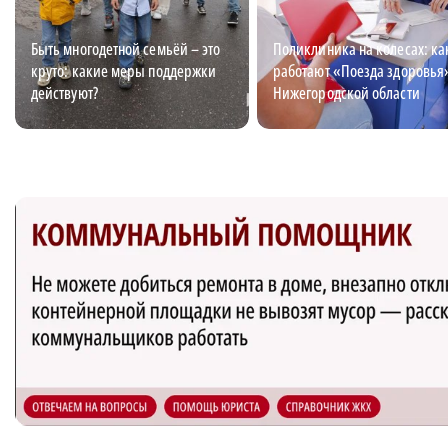
Быть многодетной семьёй – это
Поликлиника на колесах: ка
круто: какие меры поддержки
работают «Поезда здоровья
действуют?
Нижегородской области