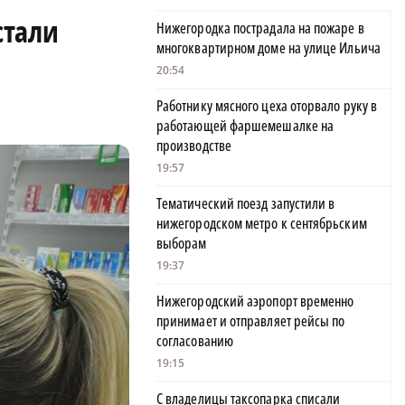
стали
Нижегородка пострадала на пожаре в
многоквартирном доме на улице Ильича
20:54
Работнику мясного цеха оторвало руку в
работающей фаршемешалке на
производстве
19:57
Тематический поезд запустили в
нижегородском метро к сентябрьским
выборам
19:37
Нижегородский аэропорт временно
принимает и отправляет рейсы по
согласованию
19:15
С владелицы таксопарка списали