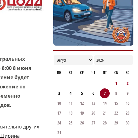
нижегородских водителей за пьяную езду
20:29
стральных
 8:00 8 июня
ПН
ВТ
СР
ЧТ
ПТ
СБ
ВС
жение будет
1
2
ижение по
3
4
5
6
7
8
9
временно
10
11
12
13
14
15
16
дов.
17
18
19
20
21
22
23
24
25
26
27
28
29
30
сительно других
31
. Ширина