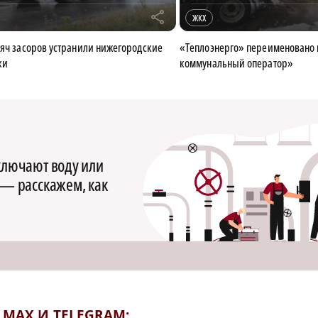
r
ЖКХ
сяч засоров устранили нижегородские
«Теплоэнерго» переименовано
ки
коммунальный оператор»
тключают воду или
 — расскажем, как
MAX И TELEGRAM: