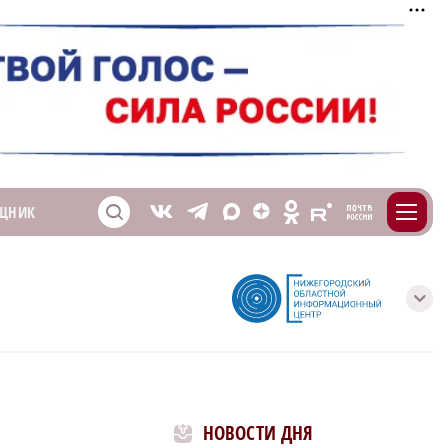
m
T
O
ЩНИК
Z
X
E
S
V
с
НОВОСТИ ДНЯ