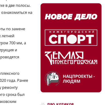
ке в две полосы.
 ознакомиться на
ты по замене
х летней
ром 700 мм, а
трукция и
проводятся
мплексного
НАЦПРОЕКТЫ -
020 года. Ранее
ЛЮДЯМ
у ремонту
ого срока был
аковским
ПРО КОТИКОВ