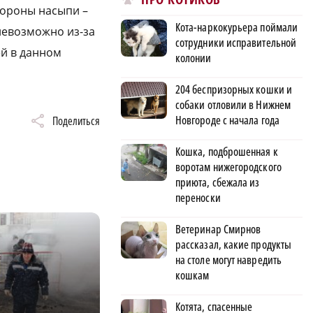
тороны насыпи –
Кота-наркокурьера поймали
невозможно из-за
сотрудники исправительной
ей в данном
колонии
204 беспризорных кошки и
собаки отловили в Нижнем
Новгороде с начала года
Поделиться
Кошка, подброшенная к
воротам нижегородского
приюта, сбежала из
переноски
Ветеринар Смирнов
рассказал, какие продукты
на столе могут навредить
кошкам
Котята, спасенные