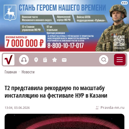
h
S
L
n
s
M
Главная
•
Новости
Т2 представила рекордную по масштабу
инсталляцию на фестивале НУР в Казани
Pravda-nn.ru
13:04, 03.06.2026