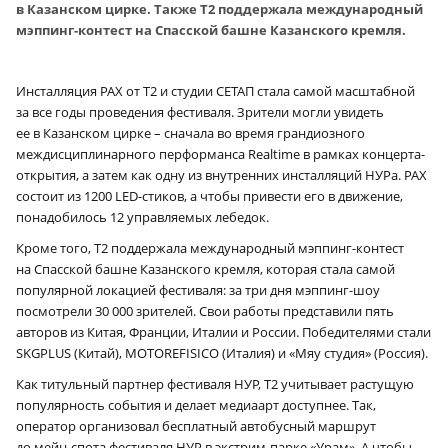
в Казанском цирке. Также Т2 поддержала международный
мэппинг-контест на Спасской башне Казанского кремля.
Инсталляция PAX от Т2 и студии СЕТАП стала самой масштабной
за все годы проведения фестиваля. Зрители могли увидеть
ее в Казанском цирке – сначала во время грандиозного
междисциплинарного перформанса Realtime в рамках концерта-
открытия, а затем как одну из внутренних инсталляций НУРа. PAX
состоит из 1200 LED-стиков, а чтобы привести его в движение,
понадобилось 12 управляемых лебедок.
Кроме того, Т2 поддержала международный мэппинг-контест
на Спасской башне Казанского кремля, которая стала самой
популярной локацией фестиваля: за три дня мэппинг-шоу
посмотрели 30 000 зрителей. Свои работы представили пять
авторов из Китая, Франции, Италии и России. Победителями стали
SKGPLUS (Китай), MOTOREFISICO (Италия) и «Мяу студия» (Россия).
Как титульный партнер фестиваля НУР, Т2 учитывает растущую
популярность события и делает медиаарт доступнее. Так,
оператор организовал бесплатный автобусный маршрут
до мейн-спота фестиваля НУР в экстрим-парке «Урам». А чтобы