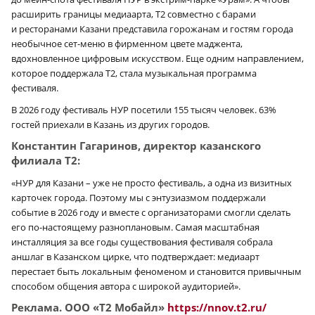
расширить границы медиаарта, Т2 совместно с барами
и ресторанами Казани представила горожанам и гостям города
необычное сет-меню в фирменном цвете маджента,
вдохновленное цифровым искусством. Еще одним направлением,
которое поддержала Т2, стала музыкальная программа
фестиваля.
В 2026 году фестиваль НУР посетили 155 тысяч человек. 63%
гостей приехали в Казань из других городов.
Константин Гагаринов, директор казанского
филиала Т2:
«НУР для Казани – уже не просто фестиваль, а одна из визитных
карточек города. Поэтому мы с энтузиазмом поддержали
событие в 2026 году и вместе с организаторами смогли сделать
его по-настоящему разноплановым. Самая масштабная
инсталляция за все годы существования фестиваля собрала
аншлаг в Казанском цирке, что подтверждает: медиаарт
перестает быть локальным феноменом и становится привычным
способом общения автора с широкой аудиторией».
Реклама. ООО «Т2 Мобайл»
https://nnov.t2.ru/