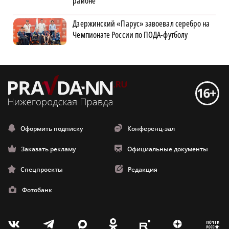
районе
Дзержинский «Парус» завоевал серебро на
Чемпионате России по ПОДА-футболу
Оформить подписку
Конференц-зал
Заказать рекламу
Официальные документы
Спецпроекты
Редакция
Фотобанк
m
T
O
Z
X
E
V