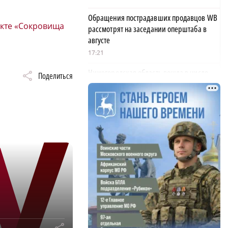
Обращения пострадавших продавцов WB
екте «Сокровища
рассмотрят на заседании оперштаба в
августе
17:21
Нижегородская область вошла в число
Поделиться
лидеров научно-популярного туризма
17:10
Специальный концерт «Музыка
балконов» пройдет в Нижнем Новгороде
15 августа
17:06
Опасное сливочное масло обнаружили в
Нижегородской области
17:00
АО «Транснефть – Верхняя Волга»
удостоено Благодарности Президента