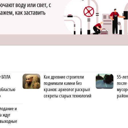
у БПЛА
Как древние строители
55-ле
поднимали камни без
после
областью
кранов: археолог раскрыл
мусор
ю
секреты старых технологий
район
лодание и
а ждут
 выходные