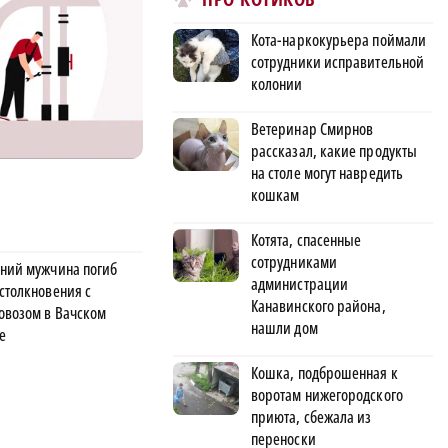
Кота-наркокурьера поймали
сотрудники исправительной
колонии
Ветеринар Смирнов
рассказал, какие продукты
на столе могут навредить
кошкам
Котята, спасенные
сотрудниками
тний мужчина погиб
администрации
 столкновения с
Канавинского района,
овозом в Вачском
нашли дом
е
Кошка, подброшенная к
воротам нижегородского
приюта, сбежала из
переноски