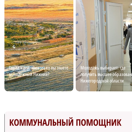
Город идей: насколько вы знаете
Молодёжь выбирает: где
молодёжный Нижний?
получить высшее образован
Нижегородской области