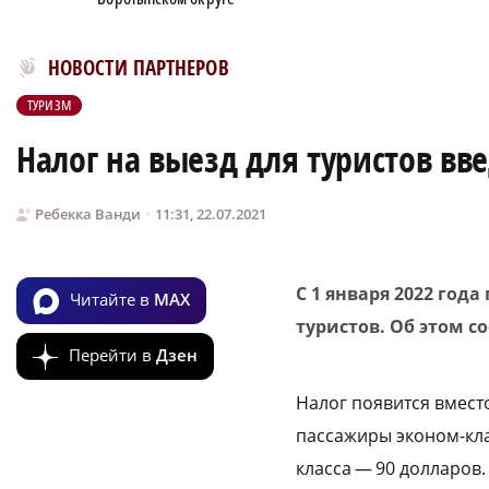
Новости МирТесен
НОВОСТИ ПАРТНЕРОВ
ТУРИЗМ
Налог на выезд для туристов вв
Ребекка Ванди
11:31, 22.07.2021
С 1 января 2022 год
Читайте в
MAX
туристов. Об этом с
Перейти в
Дзен
Налог появится вместо
пассажиры эконом-кла
класса — 90 долларов.