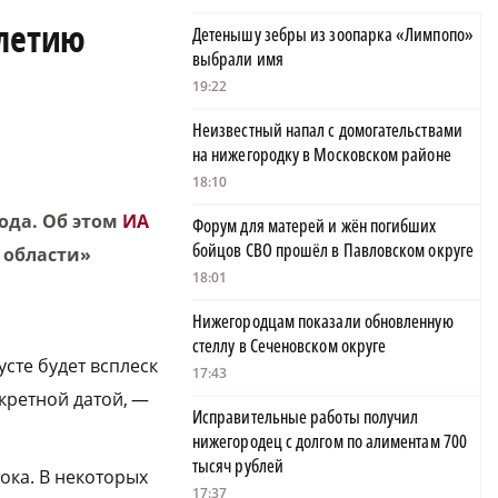
-летию
Детенышу зебры из зоопарка «Лимпопо»
выбрали имя
19:22
Неизвестный напал с домогательствами
на нижегородку в Московском районе
18:10
ода. Об этом
ИА
Форум для матерей и жён погибших
бойцов СВО прошёл в Павловском округе
 области»
18:01
Нижегородцам показали обновленную
стеллу в Сеченовском округе
сте будет всплеск
17:43
нкретной датой, —
Исправительные работы получил
нижегородец с долгом по алиментам 700
тысяч рублей
ока. В некоторых
17:37