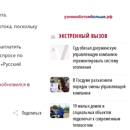
ета.
отока, поскольку
ЭКСТРЕННЫЙ ВЫЗОВ
заплатить
Суд обязал дзержинскую
управляющую компанию
 спросе по
отремонтировать систему
 «Русский
отопления
В Госдуме разъяснили
озобновился
в
порядок смены управляющей
компании
19 жилых домов и
социальных объектов
Поделиться
подключат к современным
теплосетям