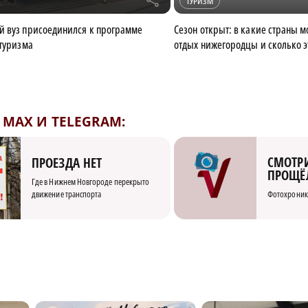
r
ТУРИЗМ
 вуз присоединился к программе
Сезон открыт: в какие страны м
 туризма
отдых нижегородцы и сколько э
MAX И TELEGRAM:
СМОТРИ
ПРОЕЗДА НЕТ
ПРОЩЁ
Где в Нижнем Новгороде перекрыто
движение транспорта
Фотохроник