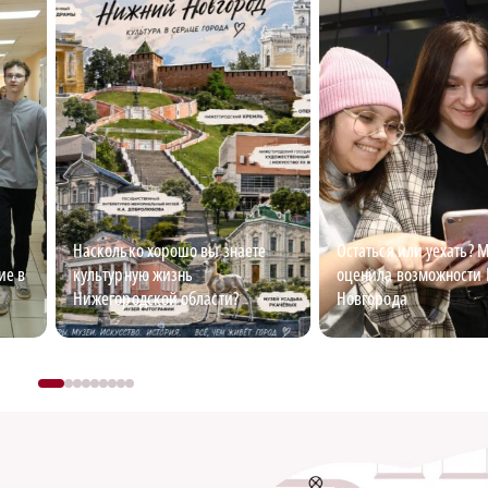
Насколько хорошо вы знаете
Остаться или уехать?
ие в
культурную жизнь
оценила возможности
Нижегородской области?
Новгорода