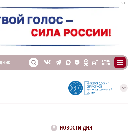
m
T
O
ЩНИК
Z
X
E
S
V
с
НОВОСТИ ДНЯ