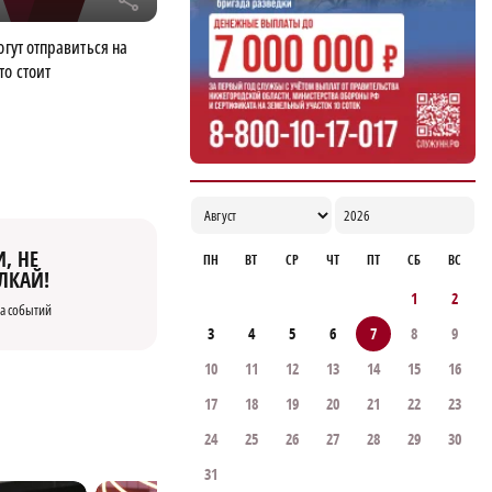
r
России
огут отправиться на
16:59
то стоит
, НЕ
ПН
ВТ
СР
ЧТ
ПТ
СБ
ВС
ЛКАЙ!
1
2
а событий
3
4
5
6
7
8
9
10
11
12
13
14
15
16
17
18
19
20
21
22
23
24
25
26
27
28
29
30
31