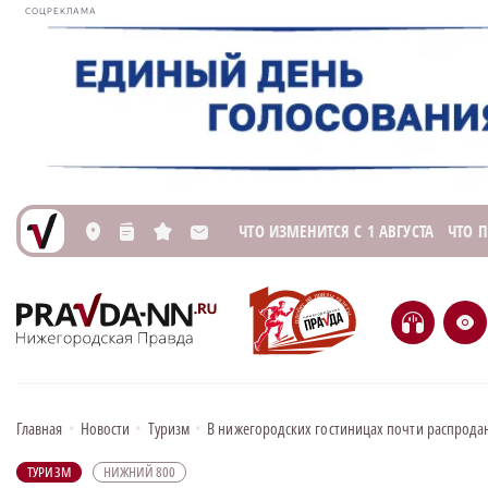
СОЦРЕКЛАМА
ЧТО ИЗМЕНИТСЯ С 1 АВГУСТА
ЧТО 
L
n
s
M
H
e
Главная
•
Новости
•
Туризм
•
В нижегородских гостиницах почти распродан
ТУРИЗМ
НИЖНИЙ 800