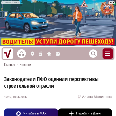
СОЦРЕКЛАМА
h
S
L
n
s
M
Главная
•
Новости
Законодатели ПФО оценили перспективы
строительной отрасли
Алина Малинина
17:49, 10.06.2026
Читайте в
MAX
Перейти в
Дзен