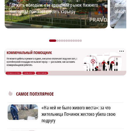
Где жить молодым: как арендный рынок Нижнего
Дополнит
Новгорода помогает строить карьеру
области: 
САМОЕ ПОПУЛЯРНОЕ
«На ней не было живого места»: за что
жительница Починок жестоко убила свою
подругу