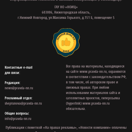
ГАУ НО «НОИЦ»
603006, Нижегородская область,
г.Нижний Новгород, ул.Максима Горького, д.151 Б, помещение 5
Все права на материалы, находящиеся
Контактные e‑mail
на сайте www.pravda-nn.ru, охраняются
для связи:
в соответствии с законодательством РФ,
в том числе, об авторском праве и
Редакция:
смежных правах. При любом
news@pravda-nn.ru
использовании материалов сайта и
Рекламный отдел:
сателлитных проектов, гиперссылка
sheptunova@pravda-nn.ru
(hyperlink) www.pravda-nn.ru
обязательна.
Общие вопросы:
info@pravda-nn.ru
Публикации с пометкой «На правах рекламы», «Новости компании» оплачены