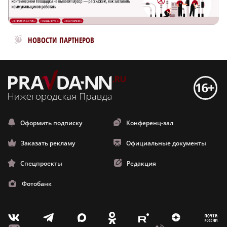
Новости МирТесен
НОВОСТИ ПАРТНЕРОВ
Оформить подписку
Конференц-зал
Заказать рекламу
Официальные документы
Спецпроекты
Редакция
Фотобанк
m
T
O
Z
X
E
V