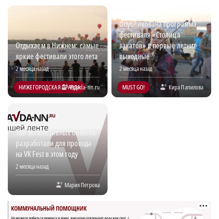
Опубликована программа
фестиваля «Столица
Отдыхаем в Нижнем: самые
закатов» в первые летние
яркие фестивали этого лета
выходные
2 месяца назад
2 месяца назад
НИЖЕГОРОДСКАЯ ПРАВДА
Pravda-nn.ru
MUST GO!
Кира Папилова
700 эксклюзивных билетов
разработали для прохода
на VK Fest в этом году
2 месяца назад
Мария Петрова