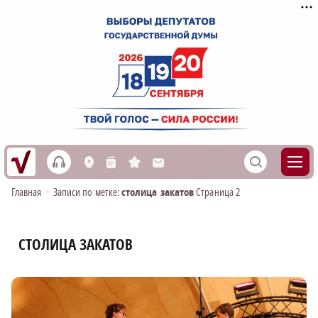
h
S
L
n
s
M
Главная
•
Записи по метке:
столица закатов
Страница 2
СТОЛИЦА ЗАКАТОВ