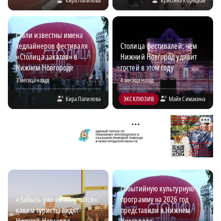
Стали известны имена
хедлайнеров фестиваля
Столица фестивалей: чем
«Столица закатов» в
Нижний Новгород удивит
Нижнем Новгороде
гостей в этом году
3 месяца назад
4 месяца назад
Кира Папилова
ЭКСКЛЮЗИВ
Майя Симакина
Событийную культурную
«Забыть уже не получится»:
программу на 2026 год
каким туристы видят
представили в Нижнем