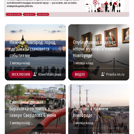
Нижний Новгород: город,
Опубликовано видео с
где закаты становятся
«Ночи музеев» в Нижнем
событиями
Новгороде
2 месяца назад
3 месяца назад
ЭКСКЛЮЗИВ
Юлия Майорова
ВИДЕО
Pravda-nn.ru
Опубликована программа
Ежегодная детская
фестиваля «Столица
барахолка состоится в
закатов» в Нижнем
сквере Свердлова 6 июня
Новгороде
3 месяца назад
3 месяца назад
Кира Папилова
Кристина Корецкая