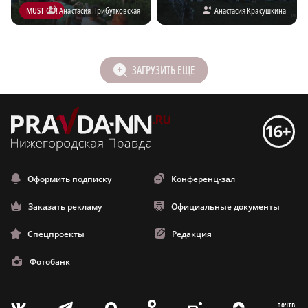
MUST GO!
Анастасия Прибутковская
Анастасия Красушкина
ЗАГРУЗИТЬ ЕЩЕ
Оформить подписку
Конференц-зал
Заказать рекламу
Официальные документы
Спецпроекты
Редакция
Фотобанк
m
T
Z
X
V