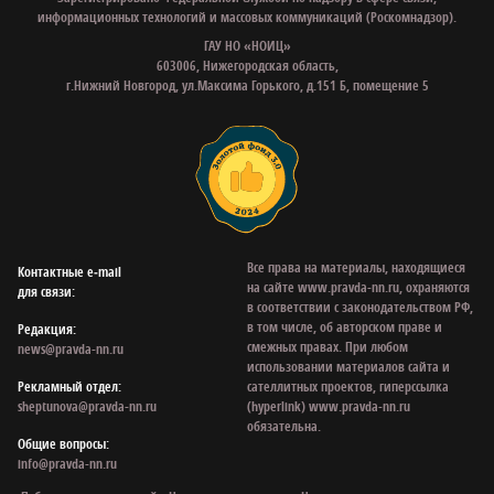
информационных технологий и массовых коммуникаций (Роскомнадзор).
ГАУ НО «НОИЦ»
603006, Нижегородская область,
г.Нижний Новгород, ул.Максима Горького, д.151 Б, помещение 5
Все права на материалы, находящиеся
Контактные e‑mail
на сайте www.pravda-nn.ru, охраняются
для связи:
в соответствии с законодательством РФ,
в том числе, об авторском праве и
Редакция:
смежных правах. При любом
news@pravda-nn.ru
использовании материалов сайта и
Рекламный отдел:
сателлитных проектов, гиперссылка
sheptunova@pravda-nn.ru
(hyperlink) www.pravda-nn.ru
обязательна.
Общие вопросы:
info@pravda-nn.ru