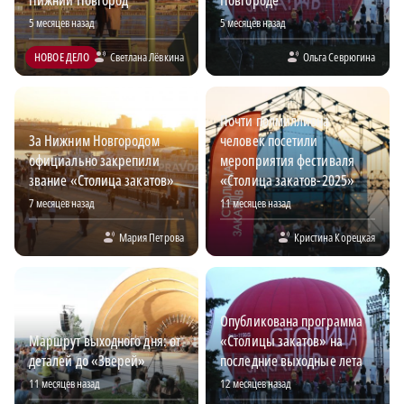
Нижний Новгород
Новгороде
5 месяцев назад
5 месяцев назад
НОВОЕ ДЕЛО
Светлана Лёвкина
Ольга Севрюгина
Почти полмиллиона
За Нижним Новгородом
человек посетили
официально закрепили
мероприятия фестиваля
звание «Столица закатов»
«Столица закатов-2025»
7 месяцев назад
11 месяцев назад
Мария Петрова
Кристина Корецкая
Опубликована программа
Маршрут выходного дня: от
«Столицы закатов» на
деталей до «Зверей»
последние выходные лета
11 месяцев назад
12 месяцев назад