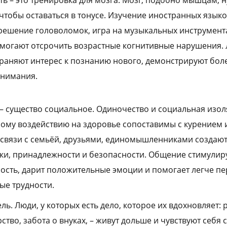
ь – это тренировка для мозга. Мозг, подобно мышцам, н
чтобы оставаться в тонусе. Изучение иностранных языко
решение головоломок, игра на музыкальных инструмент
могают отсрочить возрастные когнитивные нарушения. 
храняют интерес к познанию нового, демонстрируют бол
внимания.
– существо социальное. Одиночество и социальная изол
ному воздействию на здоровье сопоставимы с курением
связи с семьёй, друзьями, единомышленниками создают
ки, принадлежности и безопасности. Общение стимулир
ость, дарит положительные эмоции и помогает легче п
ые трудности.
ль. Люди, у которых есть дело, которое их вдохновляет: 
ство, забота о внуках, – живут дольше и чувствуют себя 