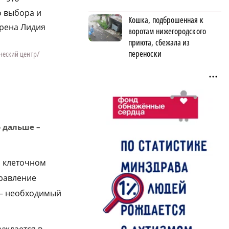
о выбора и
Кошка, подброшенная к
ерена Лидия
воротам нижегородского
приюта, сбежала из
переноски
ческий центр/
о дальше –
а клеточном
правление
е – необходимый