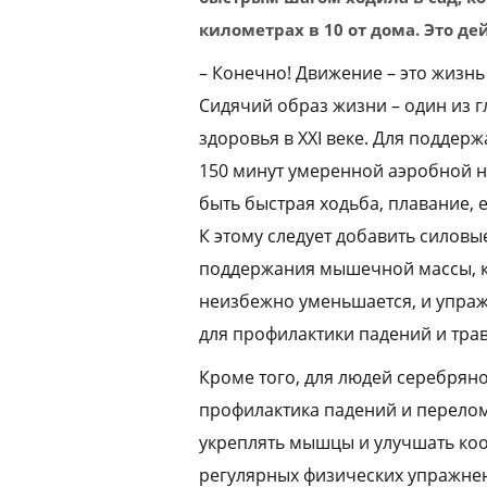
километрах в 10 от дома. Это д
– Конечно! Движение – это жизнь
Сидячий образ жизни – один из г
здоровья в XXI веке. Для поддер
150 минут умеренной аэробной на
быть быстрая ходьба, плавание, 
К этому следует добавить силов
поддержания мышечной массы, к
неизбежно уменьшается, и упраж
для профилактики падений и тра
Кроме того, для людей серебрян
профилактика падений и перелом
укреплять мышцы и улучшать к
регулярных физических упражнен