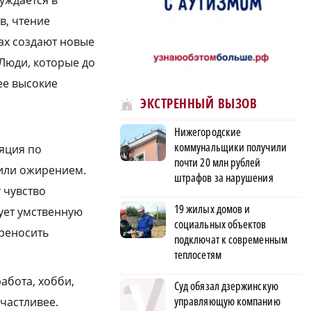
уждается в
в, чтение
ах создают новые
Люди, которые до
ее высокие
ЭКСТРЕННЫЙ ВЫЗОВ
Нижегородские
коммунальщики получили
яция по
почти 20 млн рублей
 или ожирением.
штрафов за нарушения
 чувство
19 жилых домов и
ует умственную
социальных объектов
ереносить
подключат к современным
теплосетям
работа, хобби,
Суд обязал дзержинскую
управляющую компанию
счастливее.