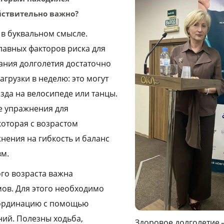
ействительно важно?
 в буквальном смысле.
лавных факторов риска для
жания долголетия достаточно
грузки в неделю: это могут
езда на велосипеде или танцы.
ые упражнения для
оторая с возрастом
нения на гибкость и баланс
вм.
ого возраста важна
ов. Для этого необходимо
оординацию с помощью
ий. Полезны ходьба,
Здоровое долголетие 