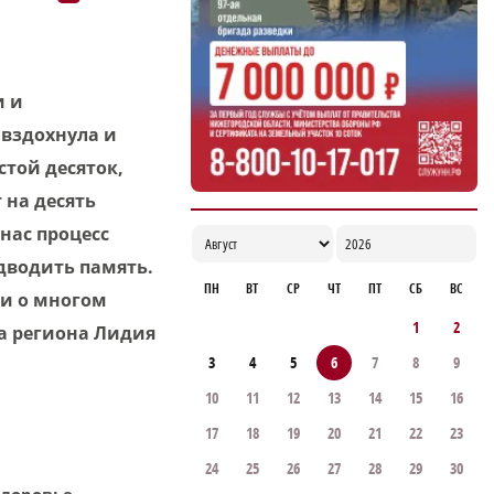
Городец установил побратимские связи с
двумя городами Киргизии
16:21
и и
 вздохнула и
стой десяток,
 на десять
 нас процесс
одводить память.
ПН
ВТ
СР
ЧТ
ПТ
СБ
ВС
 и о многом
1
2
а региона Лидия
3
4
5
6
7
8
9
10
11
12
13
14
15
16
17
18
19
20
21
22
23
24
25
26
27
28
29
30
здоровье