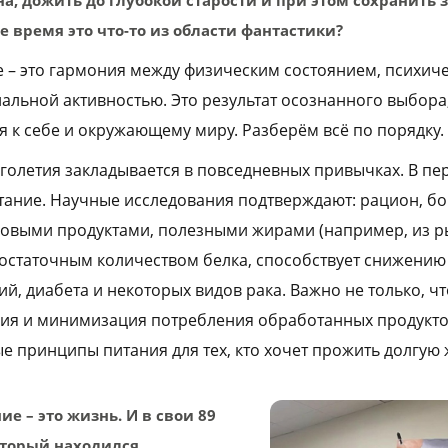
 время это что-то из области фантастики?
е – это гармония между физическим состоянием, психич
альной активностью. Это результат осознанного выбора
 к себе и окружающему миру. Разберём всё по порядку.
голетия закладывается в повседневных привычках. В пер
ание. Научные исследования подтверждают: рацион, б
овыми продуктами, полезными жирами (например, из р
достаточным количеством белка, способствует снижению
й, диабета и некоторых видов рака. Важно не только, чт
ания и минимизация потребления обработанных продуктов
е принципы питания для тех, кто хочет прожить долгую 
е – это жизнь. И в свои 89
оторый находился