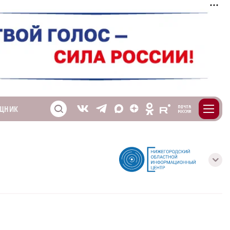
m
T
O
ЩНИК
Z
X
E
S
V
с