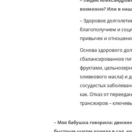
возможно? Или в наше
– Здоровое долголети
благополучием и соци
привычек и отношения
Основа здорового дол
сбалансированное пит
фруктами, цельнозерн
оливкового масла) и 
сосудистых заболевани
как. Отказ от переед
трансжиров – ключевы
– Моя бабушка говорила: движени
быстрым шагом ходила в сад, к