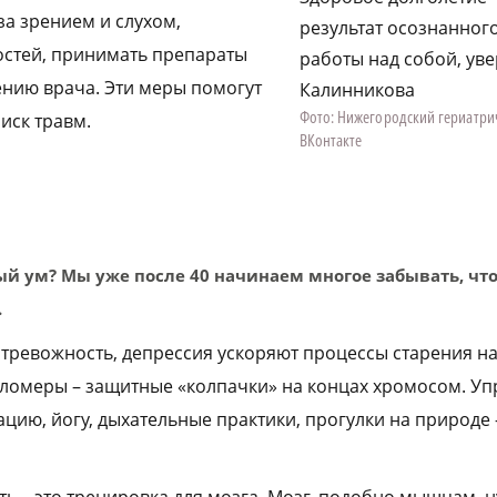
за зрением и слухом,
результат осознанног
остей, принимать препараты
работы над собой, ув
ению врача. Эти меры помогут
Калинникова
Фото: Нижегородский гериатри
иск травм.
ВКонтакте
ный ум? Мы уже после 40 начинаем многое забывать, чт
.
, тревожность, депрессия ускоряют процессы старения н
еломеры – защитные «колпачки» на концах хромосом. У
ацию, йогу, дыхательные практики, прогулки на природ