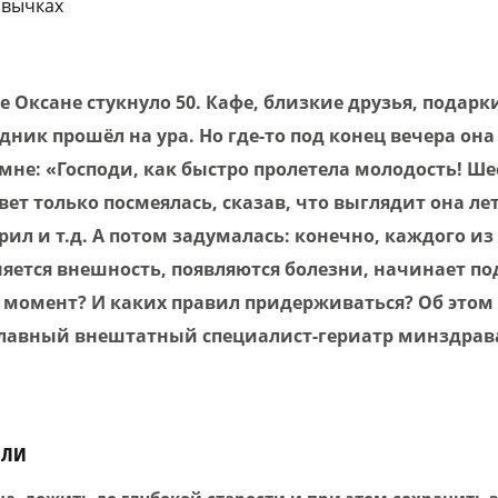
ивычках
е Оксане стукнуло 50. Кафе, близкие друзья, подарк
дник прошёл на ура. Но где-то под конец вечера она
мне: «Господи, как быстро пролетела молодость! Ше
вет только посмеялась, сказав, что выглядит она лет
рил и т.д. А потом задумалась: конечно, каждого из
няется внешность, появляются болезни, начинает п
т момент? И каких правил придерживаться? Об этом
главный внештатный специалист-гериатр минздрав
али
а, дожить до глубокой старости и при этом сохранить 