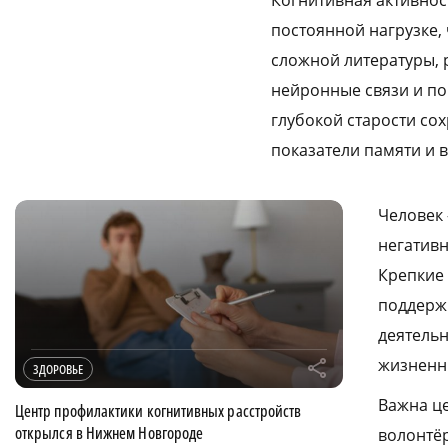
Когнитивная активност
постоянной нагрузке, 
сложной литературы, 
нейронные связи и по
глубокой старости со
показатели памяти и 
Человек 
негатив
Крепкие 
поддерж
деятельн
жизненн
r
ЗДОРОВЬЕ
Важна це
Центр профилактики когнитивных расстройств
открылся в Нижнем Новгороде
волонтёр