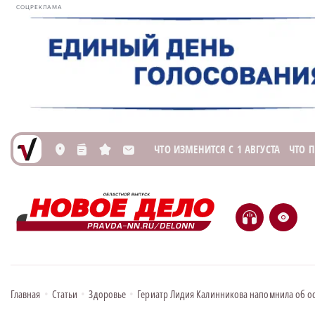
СОЦРЕКЛАМА
ЧТО ИЗМЕНИТСЯ С 1 АВГУСТА
ЧТО 
L
n
s
M
H
e
Главная
•
Статьи
•
Здоровье
•
Гериатр Лидия Калинникова напомнила об о