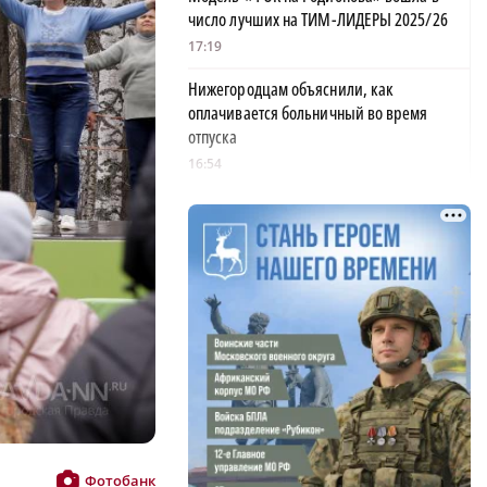
число лучших на ТИМ-ЛИДЕРЫ 2025/26
17:19
Нижегородцам объяснили, как
оплачивается больничный во время
отпуска
16:54
Глеб Никитин представил направления
сотрудничества региона с Киргизией
16:39
×
На 12% снизилось число травмированных
людей на Горьковской магистрали
16:36
Нижегородцев приглашают участвовать в
конкурсе «Отец года»
16:32
Фотобанк