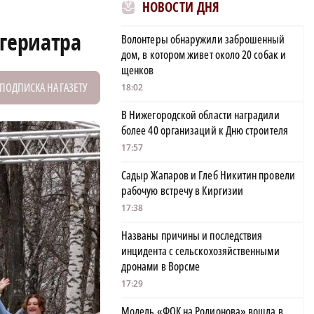
НОВОСТИ ДНЯ
-гериатра
Волонтеры обнаружили заброшенный
дом, в котором живет около 20 собак и
щенков
ПОДПИСКА НА ГАЗЕТУ
18:02
В Нижегородской области наградили
более 40 организаций к Дню строителя
17:57
Садыр Жапаров и Глеб Никитин провели
рабочую встречу в Киргизии
17:38
Названы причины и последствия
инцидента с сельскохозяйственными
дронами в Ворсме
17:29
Модель «ФОК на Родионова» вошла в