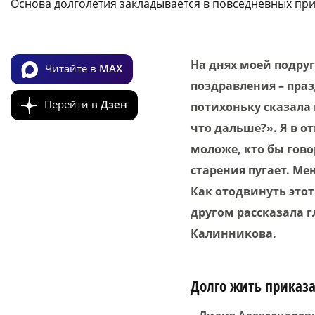
Основа долголетия закладывается в повседневных пр
На днях моей подруг
Читайте в
MAX
поздравления – праз
Перейти в
Дзен
потихоньку сказала 
что дальше?». Я в от
моложе, кто бы гово
старения пугает. Ме
Как отодвинуть это
другом рассказала 
Калинникова.
Долго жить приказ
– Лидия Александровн