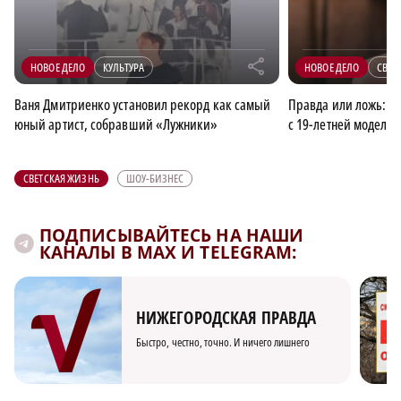
r
НОВОЕ ДЕЛО
КУЛЬТУРА
НОВОЕ ДЕЛО
СВЕТ
Ваня Дмитриенко установил рекорд как самый
Правда или ложь: у
юный артист, собравший «Лужники»
с 19-летней моделью
СВЕТСКАЯ ЖИЗНЬ
ШОУ-БИЗНЕС
ПОДПИСЫВАЙТЕСЬ НА НАШИ
КАНАЛЫ В MAX И TELEGRAM:
НИЖЕГОРОДСКАЯ ПРАВДА
Быстро, честно, точно. И ничего лишнего