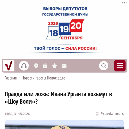
h
S
L
n
s
M
Главная
•
Новости газеты Новое дело
Правда или ложь: Ивана Урганта возьмут в
«Шоу Воли»?
Pravda-nn.ru
15:30, 31.05.2026