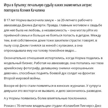
Игра в бутылку: печальную судьбу каких знаменитых актрис
повторила Ксения Качалина
В 17 лет Норма выскочила замуж – за 20-летнего рабочего
авиазавода Джима Дагерти. Правда, главным мотивом к свадьбе
для неё была не любовь, а независимость – она могла уйти из
приёмной семьи и больше не бояться попасть в детдом. Между
тем, в её собственном доме тоже закипели страсти: говорят, в
пылу ссор Джим гонялся за женой с кулаками, а она
опрокидывала ему на голову помойное ведро…
Окончательно отношения испортились, когда Норма подалась в
модельный бизнес. Работая на авиазаводе, она попалась на глаза
армейскому фотографу, делавшему снимки «хорошеньких
девочек», способных поднять боевой дух солдат на фронтах
Второй мировой войны.
Вскоре её фото стали появляться в женских журналах. У супруга
девушки это восторга не вызвало, и дело закончилось разводом.
А у Нормы появились более влиятельные поклонники.
Роман с 70-летним владельцем студии «Коламбия Пикчерс» Джо