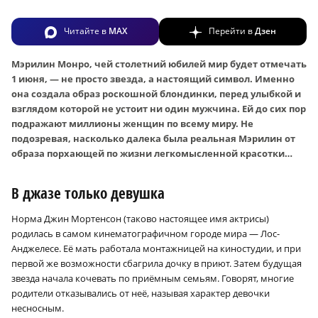
Читайте в
MAX
Перейти в
Дзен
Мэрилин Монро, чей столетний юбилей мир будет отмечать
1 июня, — не просто звезда, а настоящий символ. Именно
она создала образ роскошной блондинки, перед улыбкой и
взглядом которой не устоит ни один мужчина. Ей до сих пор
подражают миллионы женщин по всему миру. Не
подозревая, насколько далека была реальная Мэрилин от
образа порхающей по жизни легкомысленной красотки…
В джазе только девушка
Норма Джин Мортенсон (таково настоящее имя актрисы)
родилась в самом кинематографичном городе мира — Лос-
Анджелесе. Её мать работала монтажницей на киностудии, и при
первой же возможности сбагрила дочку в приют. Затем будущая
звезда начала кочевать по приёмным семьям. Говорят, многие
родители отказывались от неё, называя характер девочки
несносным.