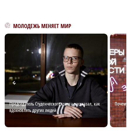
МОЛОДЕЖЬ МЕНЯЕТ МИР
Председатель Студенческого совета рассказал, как
Почему в
вдохновлять других людей