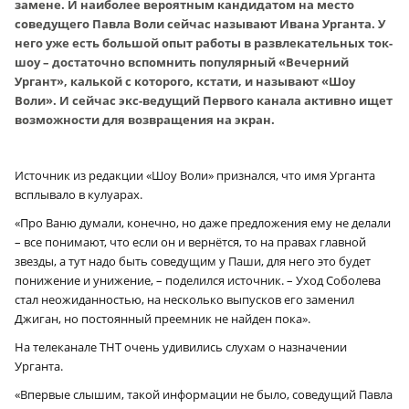
замене. И наиболее вероятным кандидатом на место
соведущего Павла Воли сейчас называют Ивана Урганта. У
него уже есть большой опыт работы в развлекательных ток-
шоу – достаточно вспомнить популярный «Вечерний
Ургант», калькой с которого, кстати, и называют «Шоу
Воли». И сейчас экс-ведущий Первого канала активно ищет
возможности для возвращения на экран.
Источник из редакции «Шоу Воли» признался, что имя Урганта
всплывало в кулуарах.
«Про Ваню думали, конечно, но даже предложения ему не делали
– все понимают, что если он и вернётся, то на правах главной
звезды, а тут надо быть соведущим у Паши, для него это будет
понижение и унижение, – поделился источник. – Уход Соболева
стал неожиданностью, на несколько выпусков его заменил
Джиган, но постоянный преемник не найден пока».
На телеканале ТНТ очень удивились слухам о назначении
Урганта.
«Впервые слышим, такой информации не было, соведущий Павла