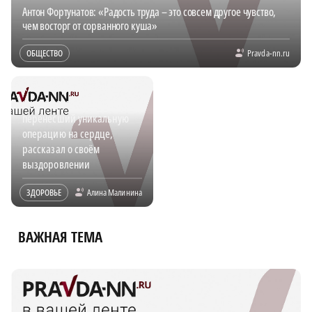
Антон Фортунатов: «Радость труда – это совсем другое чувство,
чем восторг от сорванного куша»
ОБЩЕСТВО
Pravda-nn.ru
«Я такое раньше только в
кино видел»: нижегородец,
перенесший уникальную
операцию на сердце,
рассказал о своём
выздоровлении
ЗДОРОВЬЕ
Алина Малинина
ВАЖНАЯ ТЕМА