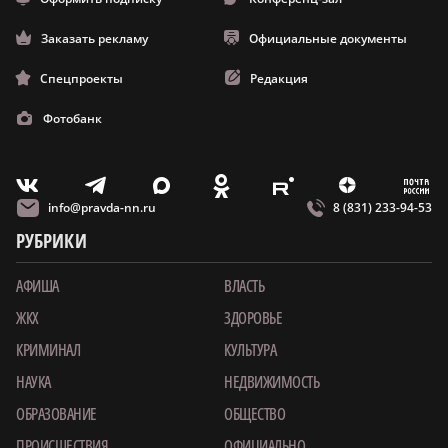
Заказать рекламу
Официальные документы
Спецпроекты
Редакция
Фотобанк
m
T
O
Z
X
E
V
info@pravda-nn.ru
8 (831) 233-94-53
РУБРИКИ
АФИША
ВЛАСТЬ
ЖКХ
ЗДОРОВЬЕ
КРИМИНАЛ
КУЛЬТУРА
НАУКА
НЕДВИЖИМОСТЬ
ОБРАЗОВАНИЕ
ОБЩЕСТВО
ПРОИСШЕСТВИЯ
ОФИЦИАЛЬНО