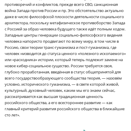
противоречий и конфликтов, прежде всего СВО, санкционная
война Запада против России и пр. Это обстоятельство актуально
даже в число философской плоскости деятельности социального
архитектора, поскольку метафизическое противоборство Запада
с Россией за образ человека будущего также идёт полным ходом.
Западные центры генерации социально-философского видения
человека напористо продвигают по всему миру, в том числе в
Россию, свои теории транс-гуманизма и пост-гуманизма, где
человек низводится до статуса ценного «полезного ископаемого»
или «расходника» истории, который теперь подлежит замене на
новое кибер-социальное существо. России требуется своя,
глубоко проработанная, введённая в статус общепринятой для
всего государствообразующего сообщества теория, — назовём
условно, исторического гуманизма, — в свете которой живой,
культурный, духовный человек, каким мы его знаем сейчас,
рассматривается как высшая традиционная ценность
российского общества, а его всестороннее развитие — как
главный критерий развития российского общества в ближайшие
сто лет».