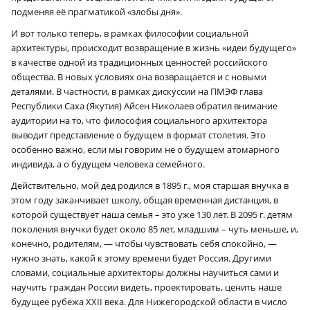
подменяя её прагматикой «злобы дня».
И вот только теперь, в рамках философии социальной
архитектуры, происходит возвращение в жизнь «идеи будущего»
в качестве одной из традиционных ценностей российского
общества. В новых условиях она возвращается и с новыми
деталями. В частности, в рамках дискуссии на ПМЭФ глава
Республики Саха (Якутия) Айсен Николаев обратил внимание
аудитории на то, что философия социального архитектора
выводит представление о будущем в формат столетия. Это
особенно важно, если мы говорим не о будущем атомарного
индивида, а о будущем человека семейного.
Действительно, мой дед родился в 1895 г., моя старшая внучка в
этом году заканчивает школу, общая временная дистанция, в
которой существует наша семья – это уже 130 лет. В 2095 г. детям
поколения внучки будет около 85 лет, младшим – чуть меньше, и,
конечно, родителям, — чтобы чувствовать себя спокойно, —
нужно знать, какой к этому времени будет Россия. Другими
словами, социальные архитекторы должны научиться сами и
научить граждан России видеть, проектировать, ценить наше
будущее рубежа XXII века. Для Нижегородской области в число