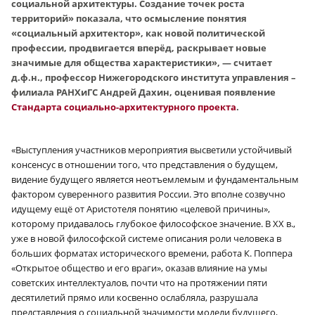
социальной архитектуры. Создание точек роста
территорий» показала, что осмысление понятия
«социальный архитектор», как новой политической
профессии, продвигается вперёд, раскрывает новые
значимые для общества характеристики», — считает
д.ф.н., профессор Нижегородского института управления –
филиала РАНХиГС Андрей Дахин, оценивая появление
Стандарта социально-архитектурного проекта
.
«
Выступления участников мероприятия высветили устойчивый
консенсус в отношении того, что представления о будущем,
видение будущего является неотъемлемым и фундаментальным
фактором суверенного развития России. Это вполне созвучно
идущему ещё от Аристотеля понятию «целевой причины»,
которому придавалось глубокое философское значение. В ХХ в.,
уже в новой философской системе описания роли человека в
больших форматах исторического времени, работа К. Поппера
«Открытое общество и его враги», оказав влияние на умы
советских интеллектуалов, почти что на протяжении пяти
десятилетий прямо или косвенно ослабляла, разрушала
представления о социальной значимости модели будущего,