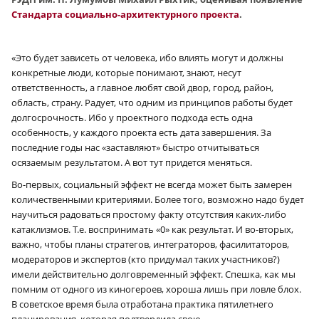
Стандарта социально-архитектурного проекта
.
«
Это будет зависеть от человека, ибо влиять могут и должны
конкретные люди, которые понимают, знают, несут
ответственность, а главное любят свой двор, город, район,
область, страну. Радует, что одним из принципов работы будет
долгосрочность. Ибо у проектного подхода есть одна
особенность, у каждого проекта есть дата завершения. За
последние годы нас «заставляют» быстро отчитываться
осязаемым результатом. А вот тут придется меняться.
Во-первых, социальный эффект не всегда может быть замерен
количественными критериями. Более того, возможно надо будет
научиться радоваться простому факту отсутствия каких-либо
катаклизмов. Т.е. воспринимать «0» как результат. И во-вторых,
важно, чтобы планы стратегов, интеграторов, фасилитаторов,
модераторов и экспертов (кто придумал таких участников?)
имели действительно долговременный эффект. Спешка, как мы
помним от одного из киногероев, хороша лишь при ловле блох.
В советское время была отработана практика пятилетнего