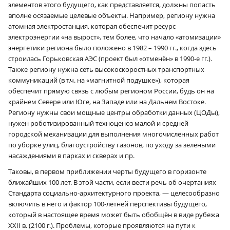
элементов этого будущего, как представляется, должны попасть
вполне осязаемые целевые объекты. Например, региону нужна
атомная электростанция, которая обеспечит ресурс
электроэнергии «на вырост», тем более, что начало «атомизации»
энергетики региона было положено в 1982 – 1990 гг., когда здесь
строилась Горьковская АЭС (проект был «отменён» в 1990‑е гг.).
Также региону нужна сеть высокоскоростных транспортных
коммуникаций (в т.ч. на «магнитной подушке»), которая
обеспечит прямую связь с любым регионом России, будь он на
крайнем Севере или Юге, на Западе или на Дальнем Востоке.
Региону нужны свои мощные центры обработки данных (ЦОДы),
нужен роботизированный техноценоз малой и средней
городской механизации для выполнения многочисленных работ
по уборке улиц, благоустройству газонов, по уходу за зелёными
насаждениями в парках и скверах и пр.
Таковы, в первом приближении черты будущего в горизонте
ближайших 100 лет. В этой части, если вести речь об очертаниях
Стандарта социально-архитектурного проекта, — целесообразно
включить в него и фактор 100-летней перспективы будущего,
который в настоящее время может быть обобщён в виде рубежа
XXII в. (2100 г.). Проблемы, которые проявляются на пути к