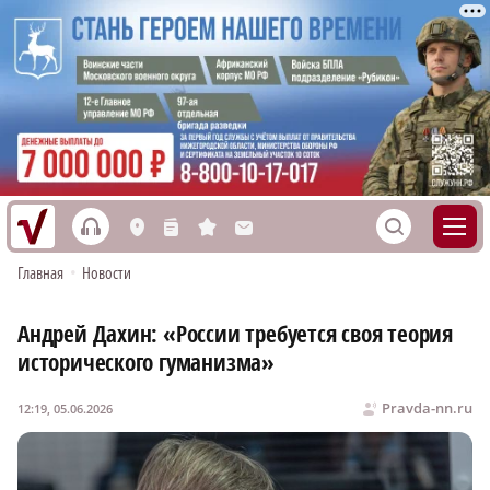
h
S
L
n
s
M
Главная
•
Новости
Андрей Дахин: «России требуется своя теория
исторического гуманизма»
Pravda-nn.ru
12:19, 05.06.2026