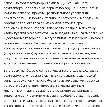
освоению соответствующих компетенций социального
архитектора не простые. Во-первых, последние 30 лет в России
культивировались практики регионального управления,
ориентированные исключительно на краткосрочные задачи в
формате от одного года до, максимум, пяти лет (срок
полномочий губернатора). Главы регионов привыкли к тому,
чтобы публично заявлять только те задачи и цели, за выполнение
и достижение которых они могут отчитаться к завершению срока
своих полномочий. Поэтому требуется переучивание
действующих и формирование новой генерации региональных
(и муниципальных) руководителей, которые должны владеть
искусством сочетания краткосрочных трёх- пятилетних планов и
долгосрочных целевых ориентиров в горизонте столетия.
Во-вторых, наиболее сложное внедрение Стандарта социально-
архитектурного проекта будет, видимо, связано с адаптацией
финансово-экономического блока правительства РФ, практики
которого обычно ориентированы на краткосрочные
«рыночные» индикаторы. В‑третьих, алгоритмы Стандарта
социально-архитектурного проекта необходимо адаптировать
не только к ситуациям социального консенсуса (это оптимальная
основа проектной деятельности), но и к ситуации политических