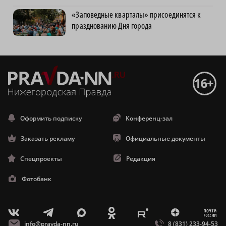
«Заповедные кварталы» присоединятся к
празднованию Дня города
Оформить подписку
Конференц-зал
Заказать рекламу
Официальные документы
Спецпроекты
Редакция
Фотобанк
m
T
O
Z
X
E
V
info@pravda-nn.ru
8 (831) 233-94-53