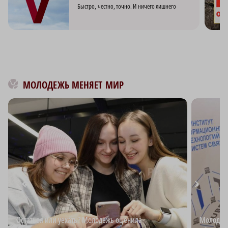
Быстро, честно, точно. И ничего лишнего
МОЛОДЕЖЬ МЕНЯЕТ МИР
Остаться или уехать? Молодежь оценила
Молодёжь