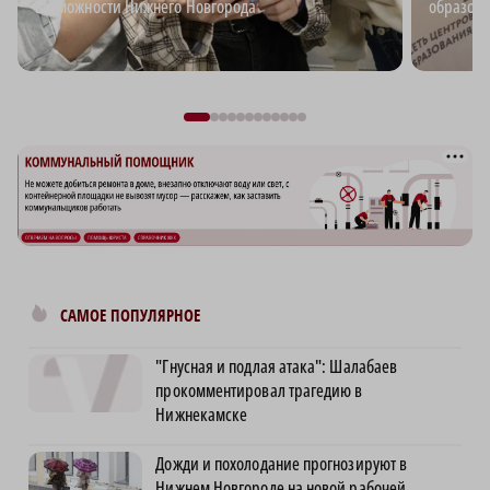
возможности Нижнего Новгорода
образова
САМОЕ ПОПУЛЯРНОЕ
"Гнусная и подлая атака": Шалабаев
прокомментировал трагедию в
Нижнекамске
Дожди и похолодание прогнозируют в
Нижнем Новгороде на новой рабочей