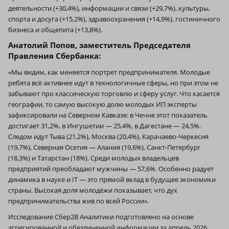
деятельности (+30,4%), информации и связи (+29,7%), культуры,
спорта и досуга (+15,2%), здравоохранения (+14,9%), гостиничного
бизнеса и общепита (+13,8%).
Анатолий Попов, заместитель Председателя
Правления Сбербанка:
«Мы видим, как меняется портрет предпринимателя. Молодые
ребята всё активнее идут в технологичные сферы, но при этом не
забывают про классическую торговлю и сферу услуг. Что касается
географии, то самую высокую долю молодых ИП эксперты
зафиксировали на Северном Кавказе: в Чечне этот показатель
достигает 31,2%, в Ингушетии — 25,4%, в Дагестане — 24,5%.
Следом идут Тыва (21,2%), Москва (20,4%), Карачаево-Черкесия
(19,7%), Северная Осетия — Алания (19,6%), Санкт-Петербург
(18,3%) и Татарстан (18%). Среди молодых владельцев
предприятий преобладают мужчины — 57,6%. Особенно радует
динамика в науке и IT — это прямой вклад в будущее экономики
страны. Высокая доля молодёжи показывает, что дух
предпринимательства жив по всей России».
Исследование Сбер2В Аналитики подготовлено на основе
агрегированной и обезличенной информации за апрель 2026