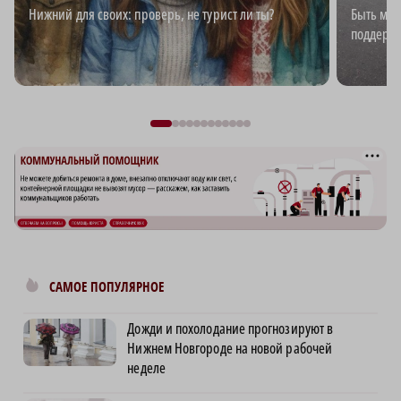
Нижний для своих: проверь, не турист ли ты?
Быть мно
поддержк
САМОЕ ПОПУЛЯРНОЕ
Дожди и похолодание прогнозируют в
Нижнем Новгороде на новой рабочей
неделе