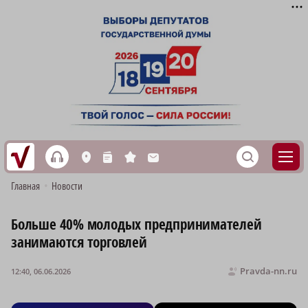
h
S
L
n
s
M
Главная
•
Новости
Больше 40% молодых предпринимателей
занимаются торговлей
Pravda-nn.ru
12:40, 06.06.2026