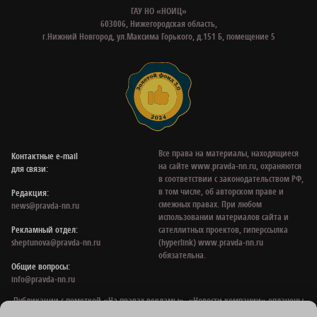
ГАУ НО «НОИЦ»
603006, Нижегородская область,
г.Нижний Новгород, ул.Максима Горького, д.151 Б, помещение 5
Все права на материалы, находящиеся
Контактные e‑mail
на сайте www.pravda-nn.ru, охраняются
для связи:
в соответствии с законодательством РФ,
в том числе, об авторском праве и
Редакция:
смежных правах. При любом
news@pravda-nn.ru
использовании материалов сайта и
Рекламный отдел:
сателлитных проектов, гиперссылка
sheptunova@pravda-nn.ru
(hyperlink) www.pravda-nn.ru
обязательна.
Общие вопросы:
info@pravda-nn.ru
Публикации с пометкой «На правах рекламы», «Новости компании» оплачены
рекламодателем. Редакция сайта не несет ответственности за достоверность