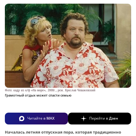
Фото: кадр из к/ф «На море», 2008г., реж. Ярослав Чеважевский
Грамотный отдых может спасти семью
Читайте в
MAX
Перейти в
Дзен
Началась летняя отпускная пора, которая традиционно