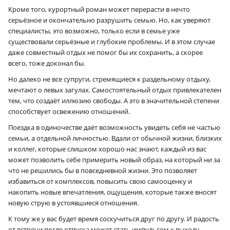
Кроме того, курортный роман может перерасти в нечто
серьёзное и окончательно разрушить семью. Но, как уверяют
специалисты, это возможно, только если в семье уже
существовали серьёзные и глубокие проблемы. И в этом случае
даже совместный отдых не помог бы их сохранить, а скорее
всего, тоже доконал бы.
Но далеко не все супруги, стремящиеся к раздельному отдыху,
мечтают о левых загулах. Самостоятельный отдых привлекателен
тем, что создаёт иллюзию свободы. А это в значительной степени
способствует освежению отношений.
Поездка в одиночестве даёт возможность увидеть себя не частью
семьи, а отдельной личностью. Вдали от обычной жизни, близких
и коллег, которые слишком хорошо нас знают, каждый из вас
может позволить себе примерить новый образ, на который ни за
что не решились бы в повседневной жизни. Это позволяет
избавиться от комплексов, повысить свою самооценку и
накопить новые впечатления, ощущения, которые также вносят
новую струю в устоявшиеся отношения.
К тому же у вас будет время соскучиться друг по другу. И радость
от встречи после отпуска может стать импульсом к выходу