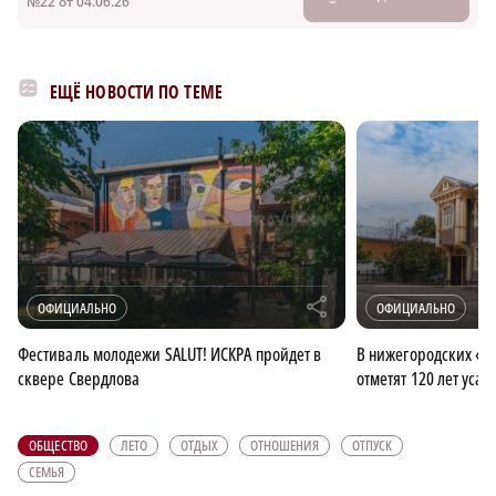
№22 от 04.06.26
ЕЩЁ НОВОСТИ ПО ТЕМЕ
r
ОФИЦИАЛЬНО
ОФИЦИАЛЬНО
Фестиваль молодежи SALUT! ИСКРА пройдет в
В нижегородских «З
сквере Свердлова
отметят 120 лет усад
ОБЩЕСТВО
ЛЕТО
ОТДЫХ
ОТНОШЕНИЯ
ОТПУСК
СЕМЬЯ