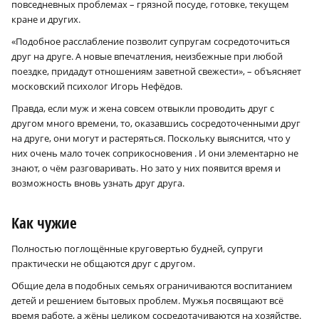
повседневных проблемах – грязной посуде, готовке, текущем
кране и других.
«Подобное расслабление позволит супругам сосредоточиться
друг на друге. А новые впечатления, неизбежные при любой
поездке, придадут отношениям заветной свежести», – объясняет
московский психолог Игорь Нефёдов.
Правда, если муж и жена совсем отвыкли проводить друг с
другом много времени, то, оказавшись сосредоточенными друг
на друге, они могут и растеряться. Поскольку выяснится, что у
них очень мало точек соприкосновения . И они элементарно не
знают, о чём разговаривать. Но зато у них появится время и
возможность вновь узнать друг друга.
Как чужие
Полностью поглощённые круговертью будней, супруги
практически не общаются друг с другом.
Общие дела в подобных семьях ограничиваются воспитанием
детей и решением бытовых проблем. Мужья посвящают всё
время работе, а жёны целиком сосредотачиваются на хозяйстве.