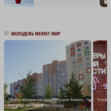
МОЛОДЕЖЬ МЕНЯЕТ МИР
Где жить молодым: как арендный рынок Нижнего
Почему в
Новгорода помогает строить карьеру