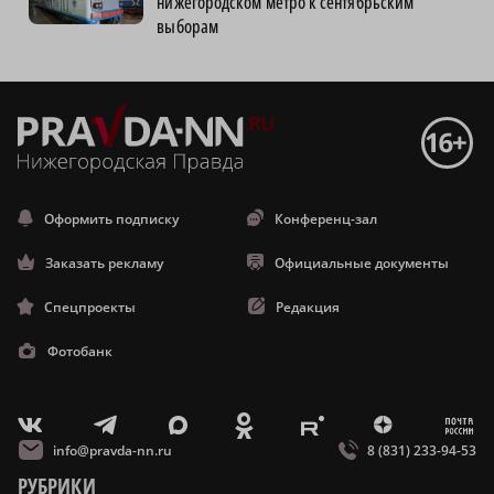
нижегородском метро к сентябрьским
выборам
Оформить подписку
Конференц-зал
Заказать рекламу
Официальные документы
Спецпроекты
Редакция
Фотобанк
m
T
O
Z
X
E
V
info@pravda-nn.ru
8 (831) 233-94-53
РУБРИКИ