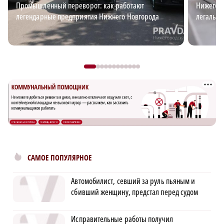
Промышленный переворот: как работают
Нижегоро
легендарные предприятия Нижнего Новгорода
легальн
САМОЕ ПОПУЛЯРНОЕ
Автомобилист, севший за руль пьяным и
сбивший женщину, предстал перед судом
Исправительные работы получил