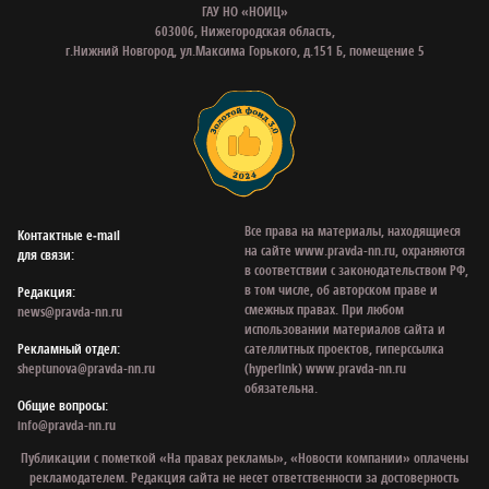
ГАУ НО «НОИЦ»
603006, Нижегородская область,
г.Нижний Новгород, ул.Максима Горького, д.151 Б, помещение 5
Все права на материалы, находящиеся
Контактные e‑mail
на сайте www.pravda-nn.ru, охраняются
для связи:
в соответствии с законодательством РФ,
в том числе, об авторском праве и
Редакция:
смежных правах. При любом
news@pravda-nn.ru
использовании материалов сайта и
Рекламный отдел:
сателлитных проектов, гиперссылка
sheptunova@pravda-nn.ru
(hyperlink) www.pravda-nn.ru
обязательна.
Общие вопросы:
info@pravda-nn.ru
Публикации с пометкой «На правах рекламы», «Новости компании» оплачены
рекламодателем. Редакция сайта не несет ответственности за достоверность