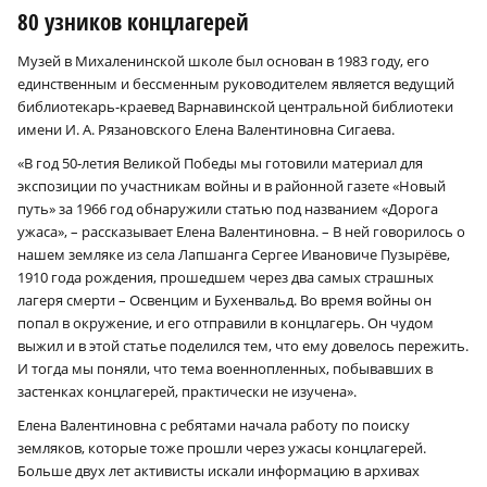
80 узников концлагерей
Музей в Михаленинской школе был основан в 1983 году, его
единственным и бессменным руководителем является ведущий
библиотекарь-краевед Варнавинской центральной библиотеки
имени И. А. Рязановского Елена Валентиновна Сигаева.
«В год 50‑летия Великой Победы мы готовили материал для
экспозиции по участникам войны и в районной газете «Новый
путь» за 1966 год обнаружили статью под названием «Дорога
ужаса», – рассказывает Елена Валентиновна. – В ней говорилось о
нашем земляке из села Лапшанга Сергее Ивановиче Пузырёве,
1910 года рождения, прошедшем через два самых страшных
лагеря смерти – Освенцим и Бухенвальд. Во время войны он
попал в окружение, и его отправили в концлагерь. Он чудом
выжил и в этой статье поделился тем, что ему довелось пережить.
И тогда мы поняли, что тема военнопленных, побывавших в
застенках концлагерей, практически не изучена».
Елена Валентиновна с ребятами начала работу по поиску
земляков, которые тоже прошли через ужасы концлагерей.
Больше двух лет активисты искали информацию в архивах