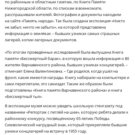
по районным и областным газетам, по Книге Памяти
Нижегородской области, по спискам в военкомате,
расспрашивали жителей. Фотографии и документы находили
на сайте «Память народа». Так была создана экспозиция «Никто
не забыт, ничто не забыто», на которой представлена
информация о земляках – бывших узниках самых страшных
лагерей, копии лагерных документов.
«По итогам проведённых исследований была выпущена Книга
памяти «Бессмертный барак», в которую вошла информация о 80
жителях Варнавинского района, бывших узниках концлагерей, –
отмечает Елена Валентиновна. – Где родился, когда ушёл на
фронт, какие имеются награды. Книгу набирали на компьютере и
сами переплетали, это самиздат. Таким же образом были
подготовлены «Книга памяти Варнавинского района» и книга
«Бессмертный тыл».
В экспозиции музея можно увидеть школьную стенгазету под
названием «Репортаж с петлёй на шее», которую ребята делали к
районному конкурсу, посвящённому 65‑летию Победы.
Символический нагрудный знак, который прикрепляли бывшие
узники концлагерей на встречу в 1955 году.