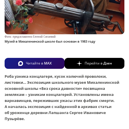
Фото: предоставлено Еленой Сигаевой
Музей в Михаленинской школе был основан в 1983 году
Читайте в
MAX
Перейти в
Дзен
Роба узника концлагеря, кусок колючей проволоки,
листовки… Экспозиция школьного музея Михаленинской
основной школы «Без срока давности» посвящена
землякам – узникам концлагерей. Установлены имена
варнавинцев, переживших ужасы этих фабрик смерти.
А началась экспозиция с найденной в архивах статьи
об уроженце деревни Лапшанга Сергее Ивановиче
Пузырёве.