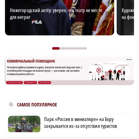
Нижегородский актёр уверен, что театр не место
Художниц
для интриг
на фоне 
САМОЕ ПОПУЛЯРНОЕ
Парк «Россия в миниатюре» на Бору
закрывается из-за отсутствия туристов