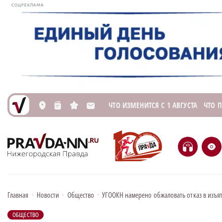
СОЦРЕКЛАМА
ЧТО ИЗМЕНИТСЯ С 1 АВГУСТА
ЧТО 
L
n
s
M
H
e
Главная
•
Новости
•
Общество
•
УГООКН намерено обжаловать отказ в изъ
ОБЩЕСТВО