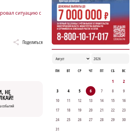
17:29
ровал ситуацию с
Поделиться
ПН
ВТ
СР
ЧТ
ПТ
СБ
ВС
1
2
3
4
5
6
7
8
9
, НЕ
ЛКАЙ!
10
11
12
13
14
15
16
а событий
17
18
19
20
21
22
23
24
25
26
27
28
29
30
31