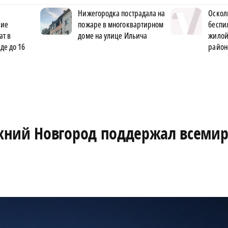
Нижегородка пострадала на
Оскол
ние
пожаре в многоквартирном
беспи
ат в
доме на улице Ильича
жилой
де до 16
район
жний Новгород поддержал всеми