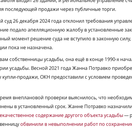
самбля входит 26 зданий, и региональное управление счи
ля последующей продажи через публичные торги.
 суд 26 декабря 2024 года отклонил требования управле
ние подало апелляционную жалобу в установленные зак
ный момент решение суда не вступило в законную силу, 
ии пока не назначена.
вам собственницы усадьбы, она ещё в конце 1990‑х нача
ии усадьбы. Весной 2021 года Жанна Потравко приобр
у купли-продажи, ОКН предоставили с условием проведе
 время внеплановой проверки выяснилось, что необход
нены в установленный срок. Жанне Потравко назначил
екачественное содержание другого объекта усадьбы
— р
ственницу
обвинили в невыполнении работ по сохранен