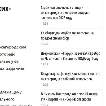
ких-
Строительство новых станций
нижегородского метро планируют
закончить к 2028 году
19:51
ХК «Торпедо» опубликовал состав на
предсезонный сбор
19:27
ижегородской
Дзержинский «Парус» завоевал серебро
который
на Чемпионате России по ПОДА-футболу
язье у её
19:22
тва изданию
Владельца кафе осудили за отказ пустить
нижегородца с собакой-поводырем
19:05
надлежащему
В Нижнем Новгороде откроют ИТ-центр
рального
РФ и Киргизии кибербезопасности
18:37