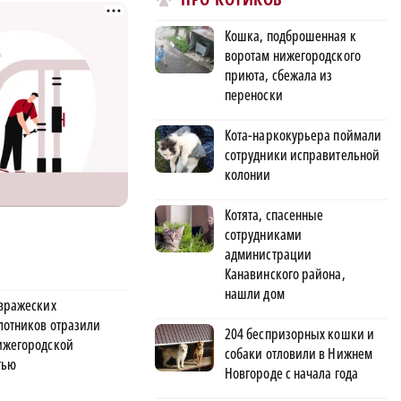
Кошка, подброшенная к
воротам нижегородского
приюта, сбежала из
переноски
Кота-наркокурьера поймали
сотрудники исправительной
колонии
Котята, спасенные
сотрудниками
администрации
Канавинского района,
нашли дом
 вражеских
лотников отразили
204 беспризорных кошки и
ижегородской
собаки отловили в Нижнем
тью
Новгороде с начала года