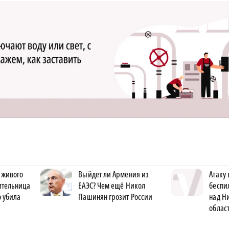
 живого
Выйдет ли Армения из
Атаку
жительница
ЕАЭС? Чем ещё Никол
беспи
 убила
Пашинян грозит России
над Н
облас