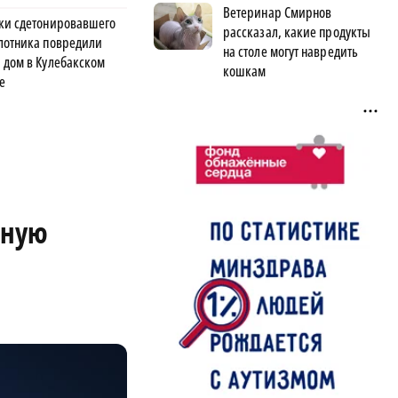
Ветеринар Смирнов
ки сдетонировавшего
рассказал, какие продукты
лотника повредили
на столе могут навредить
 дом в Кулебакском
кошкам
е
рную