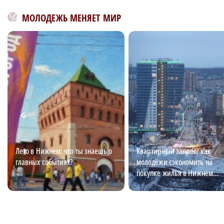
МОЛОДЕЖЬ МЕНЯЕТ МИР
Лето в Нижнем: что ты знаешь о
Квартирный запрос: как
главных событиях?
молодёжи сэкономить на
покупке жилья в Нижнем
Новгороде