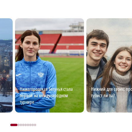
Нижегородская бегунья стала
Нижний для своих: про
первой на международном
турист ли ты?
турнире