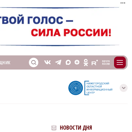
m
T
O
ЩНИК
Z
X
E
S
V
с
НОВОСТИ ДНЯ