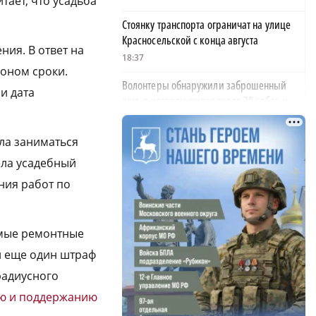
тает, что усадьба
Стоянку транспорта ограничат на улице
Красносельской с конца августа
ния. В ответ на
18:37
оном сроки.
Волонтеры обнаружили заброшенный
и дата
дом, в котором живет около 20 собак и
щенков
18:02
ла заниматься
В Нижегородской области наградили
ела усадебный
более 40 организаций к Дню строителя
ния работ по
×
17:57
Садыр Жапаров и Глеб Никитин провели
имые ремонтные
рабочую встречу в Киргизии
и еще один штраф
17:38
адиусного
Названы причины и последствия
ию и поддержанию
инцидента с сельскохозяйственными
дронами в Ворсме