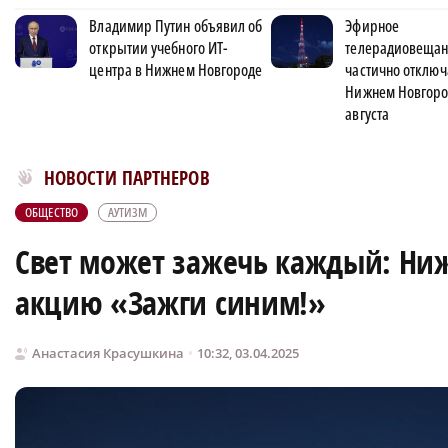
Владимир Путин объявил об
Эфирное
открытии учебного ИТ-
телерадиовеща
центра в Нижнем Новгороде
частично отключ
Нижнем Новгоро
августа
Новости МирТесен
НОВОСТИ ПАРТНЕРОВ
ОБЩЕСТВО
АУТИЗМ
Свет может зажечь каждый: Ни
акцию «Зажги синим!»
Анастасия Красушкина
10:32, 03.04.2025