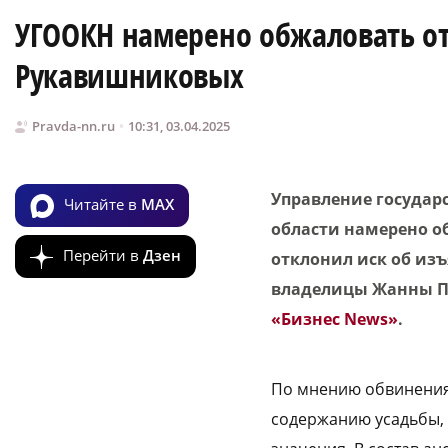
УГООКН намерено обжаловать от
Рукавишниковых
Pravda-nn.ru
10:31, 03.04.2025
Управление государ
Читайте в
MAX
области намерено о
Перейти в
Дзен
отклонил иск об из
владелицы Жанны По
«Бизнес News»
.
По мнению обвинения
содержанию усадьбы, 