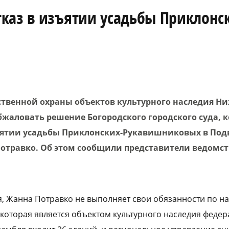
каз в изъятии усадьбы Приклонс
ственной охраны объектов культурного наследия Н
бжаловать решение Богородского городского суда, 
ъятии усадьбы Приклонских-Рукавишниковых в Подв
травко. Об этом сообщили представители ведомс
, Жанна Потравко не выполняет свои обязанности по 
которая является объектом культурного наследия феде