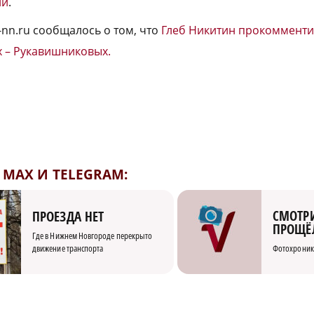
ни
.
-nn.ru сообщалось о том, что
Глеб Никитин прокомменти
 – Рукавишниковых.
MAX И TELEGRAM:
СМОТРИ
ПРОЕЗДА НЕТ
ПРОЩЁ
Где в Нижнем Новгороде перекрыто
движение транспорта
Фотохроник