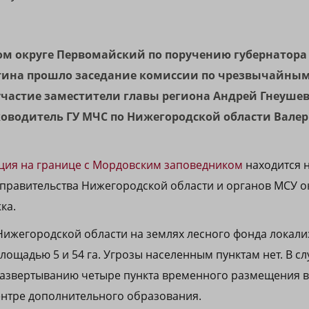
ском округе Первомайский по поручению губернатор
тина прошло заседание комиссии по чрезвычайным
участие заместители главы региона Андрей Гнеуше
уководитель ГУ МЧС по Нижегородской области Вале
ция на границе с Мордовским заповедником
находится 
 правительства Нижегородской области и органов МСУ о
ка.
е Нижегородской области на землях лесного фонда локал
ощадью 5 и 54 га. Угрозы населенным пунктам нет. В с
развертыванию четыре пункта временного размещения 
ентре дополнительного образования.