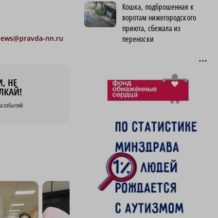
Кошка, подброшенная к
воротам нижегородского
приюта, сбежала из
переноски
news@pravda-nn.ru
, НЕ
ЛКАЙ!
а событий