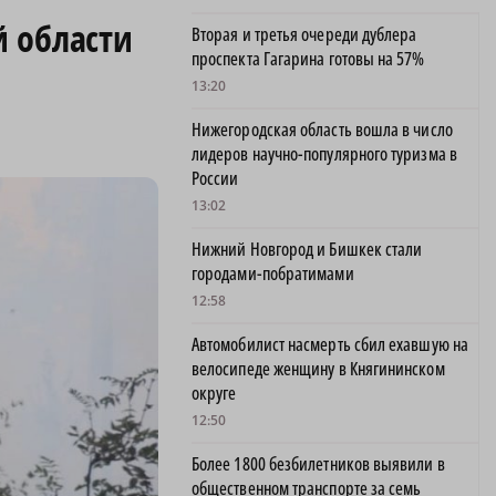
й области
Вторая и третья очереди дублера
проспекта Гагарина готовы на 57%
13:20
Нижегородская область вошла в число
лидеров научно-популярного туризма в
России
13:02
Нижний Новгород и Бишкек стали
городами-побратимами
12:58
Автомобилист насмерть сбил ехавшую на
велосипеде женщину в Княгининском
округе
12:50
Более 1800 безбилетников выявили в
общественном транспорте за семь