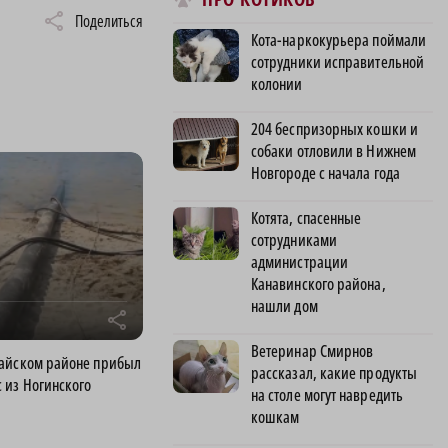
Поделиться
Кота-наркокурьера поймали
сотрудники исправительной
колонии
204 беспризорных кошки и
собаки отловили в Нижнем
Новгороде с начала года
Котята, спасенные
сотрудниками
администрации
Канавинского района,
нашли дом
r
Ветеринар Смирнов
майском районе прибыл
рассказал, какие продукты
 из Ногинского
на столе могут навредить
кошкам