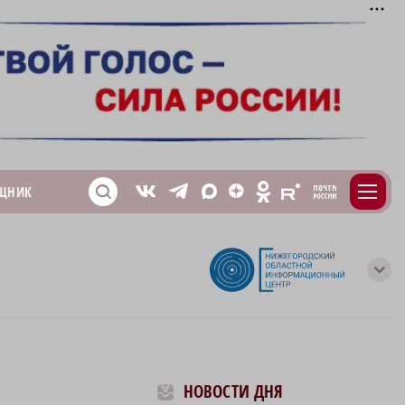
m
T
O
ЩНИК
Z
X
E
S
V
с
НОВОСТИ ДНЯ