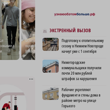
ЭКСТРЕННЫЙ ВЫЗОВ
де
Остаться или уехать? Молодежь
Культурный код:
Подготовку к отопительному
зование в
оценила возможности Нижнего
кино и стрит-ар
сезону в Нижнем Новгороде
ти
Новгорода
области
начнут уже с 1 сентября
Нижегородские
коммунальщики получили
почти 20 млн рублей
штрафов за нарушения
Рабочие укрепляют
фундамент и стены дома в
районе метро на улице
Горького