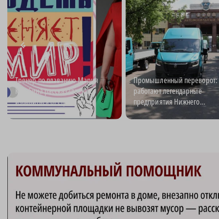
Тренер по плаванию Мария
Промышленный переворот: 
Кулябина рассказала, как
работают легендарные
избавиться от страха воды
предприятия Нижнего
Новгорода