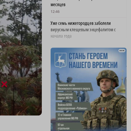
месяцев
12:46
Уже семь нижегородцев заболели
вирусным клещевым энцефалитом с
начала года
12:41
Нижегородские агропредприятия за семь
месяцев удвоили объем экспорта
12:40
18-летний житель Балахны угнал у отчима
×
автомобиль и врезался в дерево
12:38
На трассе у поворота на Богородск
снизили скорость до 50 км/ч
12:34
В Тоншаеве открыто движение по мосту