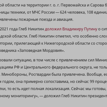
ой области на территории г. о. г. Первомайска и Сарова
иницы техники, от МЧС России — 624 человека, 108 единиц
ивлечены пожарные поезда и авиация.
2021 года Глеб Никитин
доложил Владимиру Путину
о си
ской области. Глеб Никитин отметил, что особенно сло
итории, прилегающей к Нижегородской области со стор
оведника «Заповедная Мордовия».
овали ситуацию, в том числе с привлечением сил Мини
ациям РФ и Центрального федерального округа, не тол
, Минобороны, Росгвардии была привлечена. Вообще, е
м годом, она примерно сопоставима, но сейчас 99 проц
ки, то есть идет полная локализация. Сейчас мы готовы,
ному мониторингу», — доложил Глеб Никитин президент