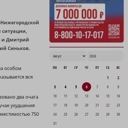
через Пижму
12:20
а Нижегородской
 ситуации,
в и Дмитрий
рий Синьков.
ПН
ВТ
СР
ЧТ
ПТ
СБ
ВС
на особом
казывается вся
1
2
3
4
5
6
7
8
9
10
11
12
13
14
15
16
изовано два очага
17
18
19
20
21
22
23
лучае ухудшения
вместимостью 750
24
25
26
27
28
29
30
31