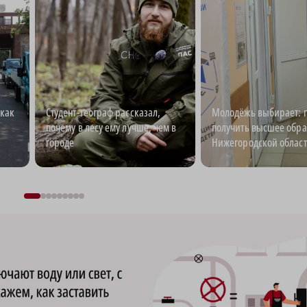
как
Студент-географ рассказал,
Молодёжь выбирает: г
почему в лесу ему лучше, чем в
получить высшее обра
городе
Нижегородской облас