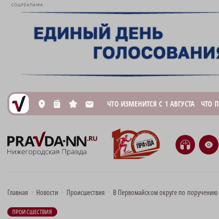
СОЦРЕКЛАМА
ЧТО ИЗМЕНИТСЯ С 1 АВГУСТА
ЧТО 
L
n
s
M
H
e
Главная
•
Новости
•
Происшествия
•
В Первомайском округе по поручению 
ПРОИСШЕСТВИЯ