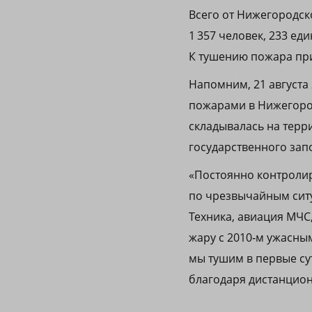
Всего от Нижегородск
1 357 человек, 233 ед
К тушению пожара пр
Напомним, 21 августа 
пожарами в Нижегород
складывалась на терр
государственного зап
«Постоянно контролир
по чрезвычайным ситу
Техника, авиация МЧС
жару с 2010‑м ужасны
мы тушим в первые сут
благодаря дистанцион