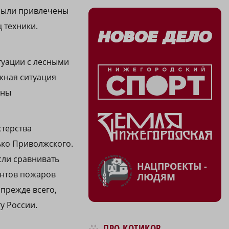
 были привлечены
 техники.
туации с лесными
жная ситуация
оны
стерства
ько Приволжского.
сли сравнивать
НАЦПРОЕКТЫ -
ентов пожаров
ЛЮДЯМ
 прежде всего,
у России.
ПРО КОТИКОВ