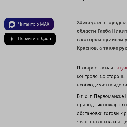
24 августа в город
Читайте в
MAX
области Глеба Ники
Перейти в
Дзен
в котором приняли 
Краснов, а также р
Пожароопасная
ситуа
контроле. Со стороны
необходимая поддерж
В г. о. г. Первомайск
природных пожаров пл
обстановки готовы к 
человек в школах и Ц