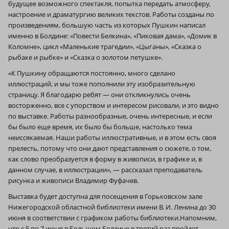
будущее возможного спектакля, попытка передать атмосферу,
настроение и драматургию великих текстов. Работы созданы по
произведениям, большую часть из которых Пушкин написал
именно в Болдине: «Повести Белкина», «Пиковая дама», «Домик в
Коломне», цикл «Маленькие трагедии», «Цыганы», «Сказка о
рыбаке и рыбке» и «Сказка о золотом петушке».
«К Пушкину обращаются постоянно, много сделано
иллюстраций, и мы тоже пополнили эту изобразительную
страницу. Я благодарю ребят — они откликнулись очень
восторженно, все с упорством и интересом рисовали, и это видно
по выставке. Работы разнообразные, очень интересные, и если
бы было еще время, их было бы больше, настолько тема
неиссякаемая. Наши работы иллюстративные, и в этом есть своя
прелесть, потому что они дают представления о сюжете, о том,
как слово преобразуется в форму в живописи, в графике и, в
данном случае, в иллюстрации», — рассказал преподаватель
рисунка и живописи Владимир Фуфачев.
Выставка будет доступна для посещения в Горьковском зале
Нижегородской областной библиотеки имени В. И. Ленина до 30
июня в соответствии с графиком работы библиотеки.Напомним,
что с 5 по 7 июня в Большом Болдине в третий раз пройдет