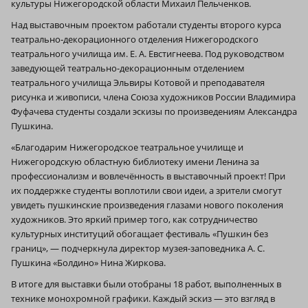
культуры Нижегородской области Михаил Пельченков.
Над выставочным проектом работали студенты второго курса
театрально‑декорационного отделения Нижегородского
театрального училища им. Е. А. Евстигнеева. Под руководством
заведующей театрально-декорационным отделением
театрального училища Эльвиры Котовой и преподавателя
рисунка и живописи, члена Союза художников России Владимира
Фуфачева студенты создали эскизы по произведениям Александра
Пушкина.
«Благодарим Нижегородское театральное училище и
Нижегородскую областную библиотеку имени Ленина за
профессионализм и вовлечённость в выставочный проект! При
их поддержке студенты воплотили свои идеи, а зрители смогут
увидеть пушкинские произведения глазами нового поколения
художников. Это яркий пример того, как сотрудничество
культурных институций обогащает фестиваль «Пушкин без
границ», — подчеркнула директор музея-заповедника А. С.
Пушкина «Болдино» Нина Жиркова.
В итоге для выставки были отобраны 18 работ, выполненных в
технике монохромной графики. Каждый эскиз — это взгляд в