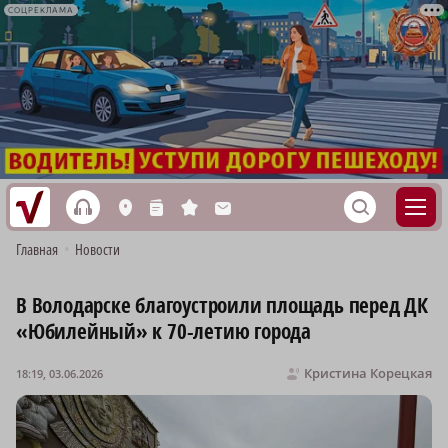
СОЦРЕКЛАМА
h
S
L
n
s
M
Главная
•
Новости
В Володарске благоустроили площадь перед ДК
«Юбилейный» к 70-летию города
Кристина Корецкая
18:19, 03.06.2026