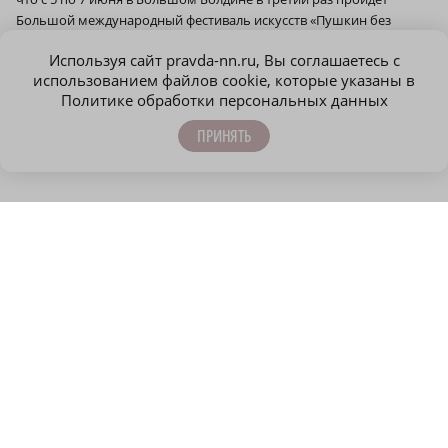
Большой международный фестиваль искусств «Пушкин без
границ». Он станет площадкой для реализации мультижанровых
Используя сайт pravda-nn.ru, Вы соглашаетесь с
проектов, посвященных творческому наследию Александра
использованием файлов cookie, которые указаны в
Пушкина.
Политике обработки персональных данных
Сообщить об ошибке
Поделиться
ПРИНЯТЬ
ЕЩЁ НОВОСТИ ПО ТЕМЕ
r
ОФИЦИАЛЬНО
ОФИЦИАЛЬНО