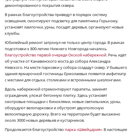
демонтированного покрытия сквера.
В рамках благоустройства приведут в порядок систему
освещения, смонтируют подсветку для памятника Горькому,
установят лампочки, урны, посадят деревья, организуют новые
клумбы.
Юбилейный ремонт затронул не только центр города. В рамках
подготовки к 800-летию Нижнего Новгорода началось
благоустройство первой очереди Окской набережной
. Речь идёт
об участке от Канавинского моста до собора Александра
Невского. На месте парковки у собора создадут сквер. У бывшего
здания ярмарочной гостиницы Ермолаевых появится амфитеатр
с местами для отдыха, столиками и встроенными шезлонгами.
Вдоль набережной отремонтируют парапеты, заменят
ограждения, уложат бетонную плитку. Здесь установят
смотровые площадки с биноклями, новые светильники, урны,
оборудуют велопарковки и обустроят двухполосную
велосипедную дорожку. Всего на территории будет высажено
около 3000 новых деревьев и кустарников.
Продолжается благоустройство
парка «Швейцария»
. В настоящее