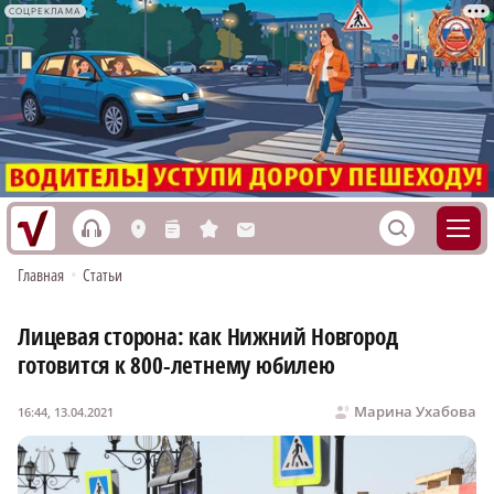
СОЦРЕКЛАМА
h
S
L
n
s
M
Главная
•
Статьи
Лицевая сторона: как Нижний Новгород
готовится к 800-летнему юбилею
Марина Ухабова
16:44, 13.04.2021