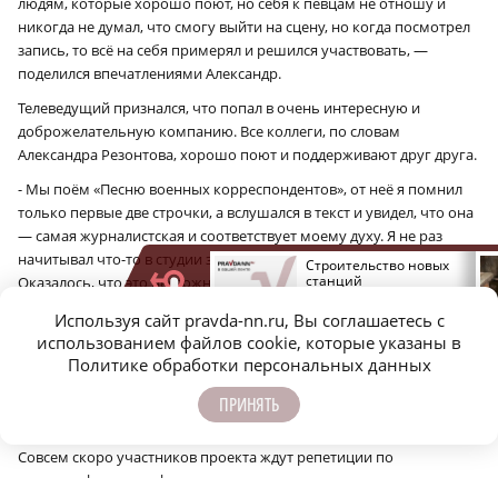
людям, которые хорошо поют, но себя к певцам не отношу и
никогда не думал, что смогу выйти на сцену, но когда посмотрел
запись, то всё на себя примерял и решился участвовать, —
поделился впечатлениями Александр.
Телеведущий признался, что попал в очень интересную и
доброжелательную компанию. Все коллеги, по словам
Александра Резонтова, хорошо поют и поддерживают друг друга.
- Мы поём «Песню военных корреспондентов», от неё я помнил
только первые две строчки, а вслушался в текст и увидел, что она
— самая журналистская и соответствует моему духу. Я не раз
начитывал что-то в студии звукозаписи, но пел впервые.
Агроэксперт Плугов
Строительство новых
рассказал, когда
станций
Оказалось, что это несложно, когда рядом с тобой
ожидать снижения цен
нижегородского метро
профессионалы. Я пою дуэтом с Сашей Фирстовым, и все
на сахар в России
планируют закончить к
Используя сайт pravda-nn.ru, Вы соглашаетесь с
2028 году
вчетвером мы поем с девочками — ведущей Натальей
использованием файлов cookie, которые указаны в
Одинцовой и вашей коллегой Марией Материковой. У нее очень
Политике обработки персональных данных
красивый голос! Я пока не знаю, в чём будет заключаться
сценическое действо, но уверен, что это будет интересно, —
ПРИНЯТЬ
рассказал Александр.
Совсем скоро участников проекта ждут репетиции по
хореографии: и профессионалы, и народные певцы очень