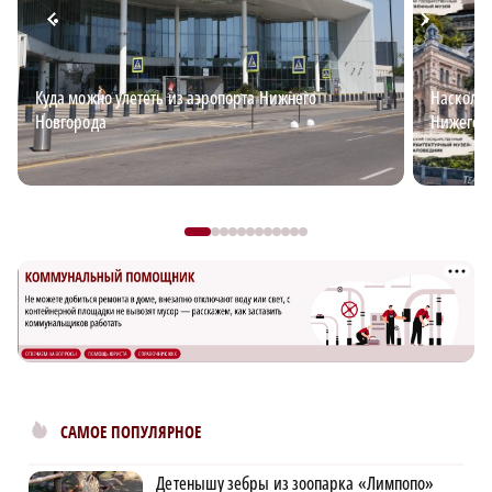
Куда можно улететь из аэропорта Нижнего
Наскольк
Новгорода
Нижегоро
САМОЕ ПОПУЛЯРНОЕ
Детенышу зебры из зоопарка «Лимпопо»