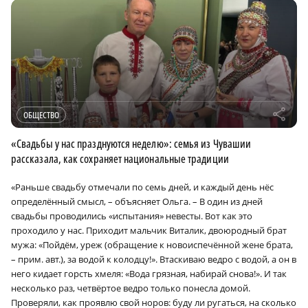
r
ОБЩЕСТВО
«Свадьбы у нас празднуются неделю»: семья из Чувашии
рассказала, как сохраняет национальные традиции
«Раньше свадьбу отмечали по семь дней, и каждый день нёс
определённый смысл, – объясняет Ольга. – В один из дней
свадьбы проводились «испытания» невесты. Вот как это
проходило у нас. Приходит мальчик Виталик, двоюродный брат
мужа: «Пойдём, уреж (обращение к новоиспечённой жене брата,
– прим. авт.), за водой к колодцу!». Втаскиваю ведро с водой, а он в
него кидает горсть хмеля: «Вода грязная, набирай снова!». И так
несколько раз, четвёртое ведро только понесла домой.
Проверяли, как проявлю свой норов: буду ли ругаться, на сколько