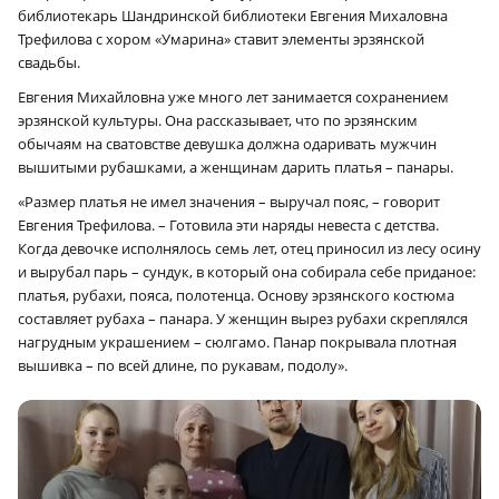
библиотекарь Шандринской библиотеки Евгения Михаловна
Трефилова с хором «Умарина» ставит элементы эрзянской
свадьбы.
Евгения Михайловна уже много лет занимается сохранением
эрзянской культуры. Она рассказывает, что по эрзянским
обычаям на сватовстве девушка должна одаривать мужчин
вышитыми рубашками, а женщинам дарить платья – панары.
«Размер платья не имел значения – выручал пояс, – говорит
Евгения Трефилова. – Готовила эти наряды невеста с детства.
Когда девочке исполнялось семь лет, отец приносил из лесу осину
и вырубал парь – сундук, в который она собирала себе приданое:
платья, рубахи, пояса, полотенца. Основу эрзянского костюма
составляет рубаха – панара. У женщин вырез рубахи скреплялся
нагрудным украшением – сюлгамо. Панар покрывала плотная
вышивка – по всей длине, по рукавам, подолу».