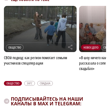
r
ОБЩЕСТВО
НОВОЕ ДЕЛО
СВЕТ
СВОй подход: как регион помогает семьям
«В шоу ничего наигр
участников спецоперации
рассказала о соперн
свадьбах»
ОБЩЕСТВО
ЗАГС
СВАДЬБА
ПОДПИСЫВАЙТЕСЬ НА НАШИ
КАНАЛЫ В MAX И TELEGRAM: