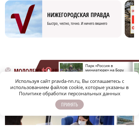
НИЖЕГОРОДСКАЯ ПРАВДА
Быстро, честно, точно. И ничего лишнего
Как помощь людям
Парк «Россия в
МОЛОДЕЖЬ МЕНЯЕТ МИР
стала главным делом
миниатюре» на Бору
жизни для
закрывается из-за
нижегородской
отсутствия туристов
Используя сайт pravda-nn.ru, Вы соглашаетесь с
студентки
использованием файлов cookie, которые указаны в
Политике обработки персональных данных
ПРИНЯТЬ