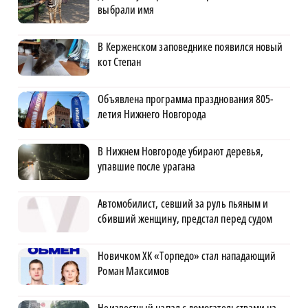
выбрали имя
В Керженском заповеднике появился новый
кот Степан
Объявлена программа празднования 805-
летия Нижнего Новгорода
В Нижнем Новгороде убирают деревья,
упавшие после урагана
Автомобилист, севший за руль пьяным и
сбивший женщину, предстал перед судом
Новичком ХК «Торпедо» стал нападающий
Роман Максимов
Неизвестный напал с домогательствами на