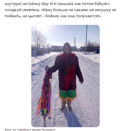
шуструю сестрёнку Иру. И я слышала, как потом бабуля с
соседкой смеялись: «Ирку больше не сажаем: ни несушку не
поймать, ни цыплят – бойкие, как она, получаются!».
a
a
Фото: из семейного архива Наумовых
Фо