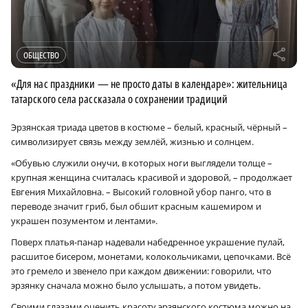
r
ОБЩЕСТВО
«Для нас праздники — не просто даты в календаре»: жительница
татарского села рассказала о сохранении традиций
Эрзянская триада цветов в костюме – белый, красный, чёрный –
символизирует связь между землёй, жизнью и солнцем.
«Обувью служили онучи, в которых ноги выглядели толще –
крупная женщина считалась красивой и здоровой, – продолжает
Евгения Михайловна. – Высокий головной убор панго, что в
переводе значит гриб, был обшит красным кашемиром и
украшен позументом и лентами».
Поверх платья-панар надевали набедренное украшение пулай,
расшитое бисером, монетами, колокольчиками, цепочками. Всё
это гремело и звенело при каждом движении: говорили, что
эрзянку сначала можно было услышать, а потом увидеть.
Своими глазами оценить красоту эрзянского костюма можно на