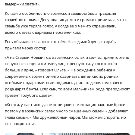
выдержки хватит».
Когда-то особенностью эрзянской свадьбы была традиция
свадебного плача. Девушка так долго и громко причитала, что к
свадьбе уже теряла голос. А когда её о чём-то спрашивали,
вместо ответа одаривала перстенёчком.
Есть обычаи, связанные с огнём. На седьмой день свадьбы
прыгали через костёр.
«А на Старый Новый год в эрзянских сёлах и сейчас принято жечь
ненужные вещи, и жители улиц соревнуются, у кого костёр
больше и ярче, – говорит Ольга. – На рождение ребёнка у
современных эрзян принято одаривать детей своих родных
особыми подарками: если родилась дочь, то девочкам своего
рода дарят банты. Если сын, то всем мальчикам рода преподносят
презент голубого цвета».
«Кстати, у нас никогда не порицались межнациональные браки,
поэтому в эрзянских сёлах много смешанных семей, – добавляет
глава семьи. – Мы дружелюбный народ. Мы можем спорить, но
не враждовать».