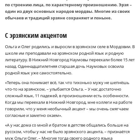
по строению лица, по характерному произношению. Эрзя –
один из двух основных народов мордвы. Многие из своих
обычаев и традиций эрзяне сохраняют и поныне.
С эрзянским акцентом
Ольга и Олег родились и выросли в эрзянском селе в Мордовии. В
школе им преподавали на эрзянском родной язык и родную
литературу. В Нижний Новгород Наумовы переехали более 15 лет
назад. Одиннадцатилетняя старшая дочь Наумовых освоила
родной язык уже самостоятельно.
«Теперь она понимает всё, так что тихонько мужу не шепнёшь
что-то на эрзянском, – улыбается Ольга. – У нас достаточно
сложный язык, 11 падежей, в произношении есть особенности.
Когда мы переехали в Нижний Новгород, мне коллеги на работе
говорили, что у меня необычный акцент – мы очень смягчаем
согласные и заметно окаем».
«А у нас дома со мной и братом в детстве общались больше на
русском, чтобы у нас не было эрзянского акцента, – признаётся
муж Ольги Олег. – Многие тогда своего родного языка