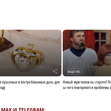
r
ОБЩЕСТВО
 красивые и востребованные даты для
Новый муж похож на старого? П
году
за чего повторяются проблемы 
MAX И TELEGRAM: