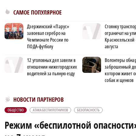
САМОЕ ПОПУЛЯРНОЕ
Дзержинский «Парус»
Стоянку транспо
завоевал серебро на
ограничат на ул
Чемпионате России по
Красносельской 
ПОДА-футболу
августа
12 уголовных дел завели в
Волонтеры обна
отношении нижегородских
заброшенный до
водителей за пьяную езду
котором живет о
собак и щенков
Новости МирТесен
НОВОСТИ ПАРТНЕРОВ
ОБЩЕСТВО
АТАКА БЕСПИЛОТНИКОВ
БЕЗОПАСНОСТЬ
Режим «беспилотной опасности»