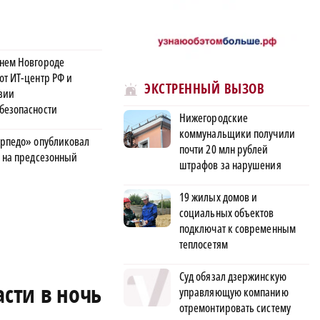
нем Новгороде
ют ИТ-центр РФ и
ЭКСТРЕННЫЙ ВЫЗОВ
зии
безопасности
Нижегородские
коммунальщики получили
орпедо» опубликовал
почти 20 млн рублей
в на предсезонный
штрафов за нарушения
19 жилых домов и
социальных объектов
подключат к современным
теплосетям
Суд обязал дзержинскую
сти в ночь
управляющую компанию
отремонтировать систему