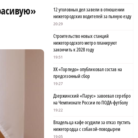
расивую»
12 уголовных дел завели в отношении
нижегородских водителей за пьяную езду
20:29
Строительство новых станций
нижегородского метро планируют
закончить к 2028 году
19:51
ХК «Торпедо» опубликовал состав на
предсезонный сбор
19:27
Дзержинский «Парус» завоевал серебро
на Чемпионате России по ПОДА-футболу
19:22
Владельца кафе осудили за отказ пустить
нижегородца с собакой-поводырем
19:05