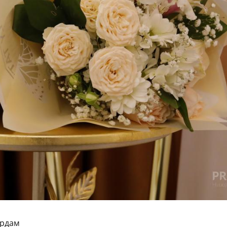
ордам