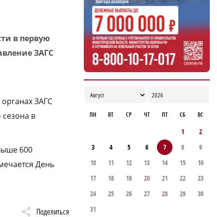
сти в первую
равление ЗАГС
 органах ЗАГС
ПН
ВТ
СР
ЧТ
ПТ
СБ
ВС
 сезона в
1
2
3
4
5
6
7
8
9
выше 600
10
11
12
13
14
15
16
тмечается День
17
18
19
20
21
22
23
24
25
26
27
28
29
30
31
Поделиться