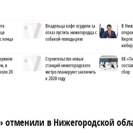
рта
Владельца кафе осудили за
В Ниж
ице
отказ пустить нижегородца с
откро
с конца
собакой-поводырем
Кирги
кибер
ружили
Строительство новых
ХК «Т
м, в
станций нижегородского
соста
коло 20
метро планируют закончить
сбор
к 2028 году
 отменили в Нижегородской обла