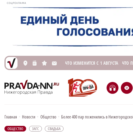
СОЦРЕКЛАМА
ЧТО ИЗМЕНИТСЯ С 1 АВГУСТА
ЧТО 
L
n
s
M
H
e
Главная
•
Новости
•
Общество
•
Более 400 пар поженились в Нижегородской
ОБЩЕСТВО
ЗАГС
СВАДЬБА