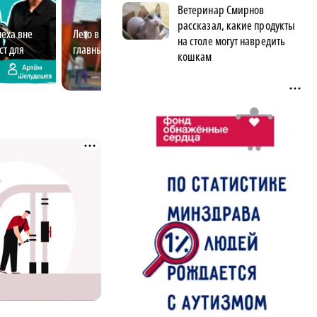
Ветеринар Смирнов
рассказал, какие продукты
еха вне
Лето в Нижнем: что ты знаешь о
Основа будущего
на столе могут навредить
т для
главных событиях?
Нижегородская 
кошкам
поддерживает се