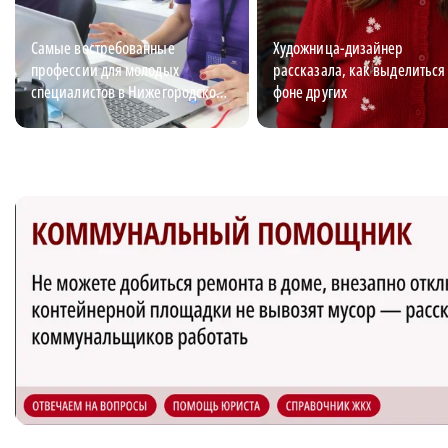
Самые востребованные
Художница-дизайнер
профессии для молодых
рассказала, как выделиться
специалистов в Нижегородской
фоне других
области