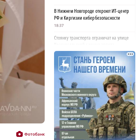
В Нижнем Новгороде откроют ИТ-центр
РФ и Киргизии кибербезопасности
18:37
Стоянку транспорта ограничат на улице
Красносельской с конца августа
18:37
Волонтеры обнаружили заброшенный
дом, в котором живет около 20 собак и
щенков
18:02
В Нижегородской области наградили
более 40 организаций к Дню строителя
17:57
Садыр Жапаров и Глеб Никитин провели
рабочую встречу в Киргизии
Фотобанк
17:38