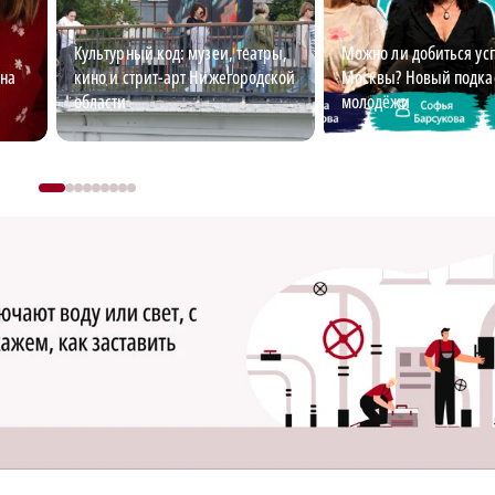
Культурный код: музеи, театры,
Можно ли добиться усп
 на
кино и стрит-арт Нижегородской
Москвы? Новый подкас
области
молодёжи