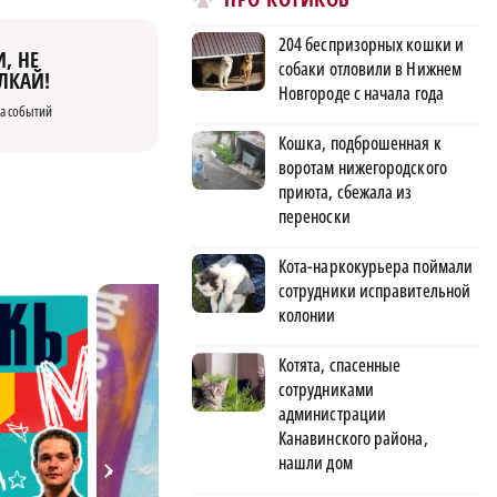
204 беспризорных кошки и
, НЕ
собаки отловили в Нижнем
ЛКАЙ!
Новгороде с начала года
а событий
Кошка, подброшенная к
воротам нижегородского
приюта, сбежала из
переноски
Кота-наркокурьера поймали
сотрудники исправительной
колонии
Котята, спасенные
сотрудниками
администрации
Канавинского района,
нашли дом