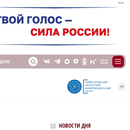
m
T
O
ЩНИК
Z
X
E
S
V
с
НОВОСТИ ДНЯ