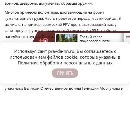
воинов, шевроны, документы, образцы оружия.
Многое принесли волонтёры, доставляющие на фронт
гуманитарные грузы. Часть предметов передали сами бойцы. В
их числе, например, вражеский FPV-дрон, атаковавший нашу
санитарную группу и подавленный средствами РЭБ в районе
населённого пункта Пыльная. Специально для музея бойцы
Врач Николенко назвал
Третий класс
причины усталости
пожароопасности
сделали для дрона подставку с пояснительной надписью.
у детей
действует в
Нижегородской области
Используя сайт pravda-nn.ru, Вы соглашаетесь с
Есть экспонаты, переданные друзьями героя-кулебачанина
использованием файлов cookie, которые указаны в
Евгения Смолина. Сослуживцы приобрели и витрины для их
Политике обработки персональных данных
размещения. К слову, граффити с портретом гвардии майора
Евгения Смолина, показавшего себя бесстрашным воином в
ПРИНЯТЬ
Сирии, а затем на СВО, награждённого орденом Мужества
посмертно, размещено у входа в музей. Рядом – портреты
участника Великой Отечественной войны Геннадия Моргунова и
Героя России, ветерана боевых действий в Чечне Игоря Морева.
Особое место в экспозиции у детских писем, отправленных на
передовую.
«Тёплые искренние слова, выведенные на этих листочках, были
так важны для бойцов, что они носили письма с собой, а потом