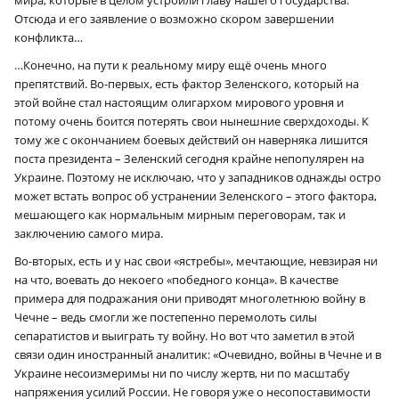
Отсюда и его заявление о возможно скором завершении
конфликта…
…Конечно, на пути к реальному миру ещё очень много
препятствий. Во-первых, есть фактор Зеленского, который на
этой войне стал настоящим олигархом мирового уровня и
потому очень боится потерять свои нынешние сверхдоходы. К
тому же с окончанием боевых действий он наверняка лишится
поста президента – Зеленский сегодня крайне непопулярен на
Украине. Поэтому не исключаю, что у западников однажды остро
может встать вопрос об устранении Зеленского – этого фактора,
мешающего как нормальным мирным переговорам, так и
заключению самого мира.
Во-вторых, есть и у нас свои «ястребы», мечтающие, невзирая ни
на что, воевать до некоего «победного конца». В качестве
примера для подражания они приводят многолетнюю войну в
Чечне – ведь смогли же постепенно перемолоть силы
сепаратистов и выиграть ту войну. Но вот что заметил в этой
связи один иностранный аналитик: «Очевидно, войны в Чечне и в
Украине несоизмеримы ни по числу жертв, ни по масштабу
напряжения усилий России. Не говоря уже о несопоставимости