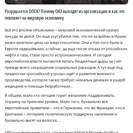
Разрушается ОПЕК? Почему ОАЭ выходят из организации и как это
повлияет на мировую экономику
Всё это вполне объяснимо – мировой экономический кризис
×
никуда не делся. Он ещё усугубился тем, что из-за войны в Иране
резко взлетели цены на энергоносители. Они и без того были в
Европе недешёвыми, а сейчас, да ещё после отказа от российских
нефти и газа, стали просто астрономическими. И сегодня
европейские власти пытаются латать бюджетные дыры за счёт
прежде всего сокращения социальных расходов. А тут ещё под
предлогом «российской угрозы» идёт и развитие военного
производства, которое также требует немалых денежек в ущерб
медицине и помощи безработным…
В общем, мало кто сегодня горит желанием поддерживать
Украину на прежнем уровне. Мало того, буквально все
европейские правители – что в Германии, что во Франции, что в
Британии – потеряли политическую поддержку населения и
буквально висят на волоске…
Обращу внимание на то, что в канун 9 Мая в Москву прибыл