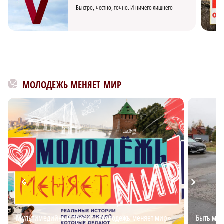
Быстро, честно, точно. И ничего лишнего
МОЛОДЕЖЬ МЕНЯЕТ МИР
Мультимедийный проект «Молодежь меняет мир»
Быть мно