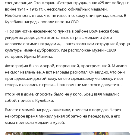
спецоперации. Это медаль «Ветеран труда», знак «25 лет победы в
войне 1941 – 1945 гг.», несколько юбилейных медалей.
Необычность в том, что не известно, кому они принадлежали. В
Кулебаки награды попали из зоны СВО.
«При зачистке населённого пункта в районе Волчанска боец
увидел во дворе дома втоптанные в грязь медали и фото
человека с этими наградами», – рассказала нам сотрудник Дворца
культуры имени Дубровских, где расположен музей «СВОя
история», Ирина Манина.
Фотография была мокрой, изорванной, прострелянной. Михаил
не смог извлечь её. А вот награды раскопал. Очевидно, что они
принадлежали достойному, много сделавшему человеку, и вот
теперь оказались в грязи… Наш воин не мог этого допустить.
Кто жил в доме, спросить было не у кого. Боец взял медали с
собой, привёз в Кулебаки.
Вместе с мамой награды очистили, привели в порядок. Через
некоторое время Михаил уехал обратно на передовую, а его
мама принесла медали в музей.