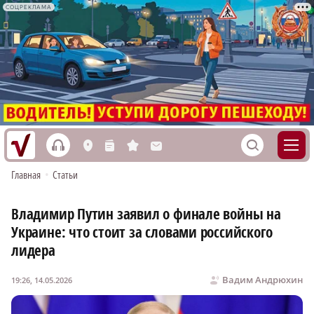
СОЦРЕКЛАМА
h
S
L
n
s
M
Главная
•
Статьи
Владимир Путин заявил о финале войны на
Украине: что стоит за словами российского
лидера
Вадим Андрюхин
19:26, 14.05.2026