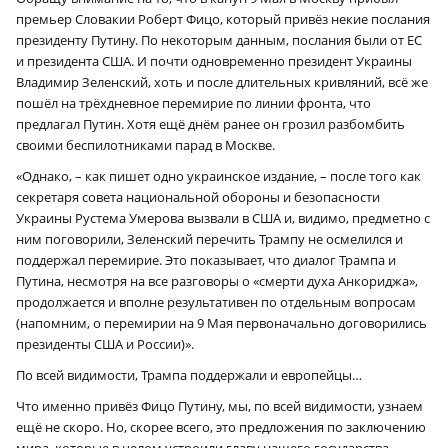
премьер Словакии Роберт Фицо, который привёз некие послания
президенту Путину. По некоторым данным, послания были от ЕС
и президента США. И почти одновременно президент Украины
Владимир Зеленский, хоть и после длительных кривляний, всё же
пошёл на трёхдневное перемирие по линии фронта, что
предлагал Путин. Хотя ещё днём ранее он грозил разбомбить
своими беспилотниками парад в Москве.
«Однако, – как пишет одно украинское издание, – после того как
секретаря совета национальной обороны и безопасности
Украины Рустема Умерова вызвали в США и, видимо, предметно с
ним поговорили, Зеленский перечить Трампу не осмелился и
поддержал перемирие. Это показывает, что диалог Трампа и
Путина, несмотря на все разговоры о «смерти духа Анкориджа»,
продолжается и вполне результативен по отдельным вопросам
(напомним, о перемирии на 9 Мая первоначально договорились
президенты США и России)».
По всей видимости, Трампа поддержали и европейцы…
Что именно привёз Фицо Путину, мы, по всей видимости, узнаем
ещё не скоро. Но, скорее всего, это предложения по заключению
мира, которые в целом устроили главу нашего государства.