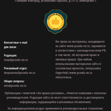
г.Нижний Новгород, ул.Максима Горького, д.151 Б, помещение 5
Все права на материалы, находящиеся
Контактные e‑mail
на сайте www.pravda-nn.ru, охраняются
для связи:
в соответствии с законодательством РФ,
в том числе, об авторском праве и
Редакция:
смежных правах. При любом
news@pravda-nn.ru
использовании материалов сайта и
Рекламный отдел:
сателлитных проектов, гиперссылка
sheptunova@pravda-nn.ru
(hyperlink) www.pravda-nn.ru
обязательна.
Общие вопросы:
info@pravda-nn.ru
Публикации с пометкой «На правах рекламы», «Новости компании» оплачены
рекламодателем. Редакция сайта не несет ответственности за достоверность
информации, содержащейся в рекламных объявлениях.
На информационном ресурсе применяются рекомендательные технологии: