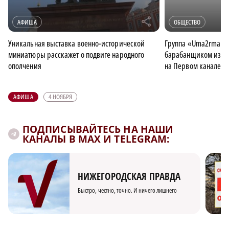
r
АФИША
ОБЩЕСТВО
Уникальная выставка военно-исторической
Группа «Uma2rman»
миниатюры расскажет о подвиге народного
барабанщиком из Ка
ополчения
на Первом канале
АФИША
4 НОЯБРЯ
ПОДПИСЫВАЙТЕСЬ НА НАШИ
КАНАЛЫ В MAX И TELEGRAM:
НИЖЕГОРОДСКАЯ ПРАВДА
Быстро, честно, точно. И ничего лишнего