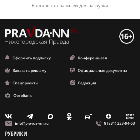
Больше нет записей для загрузки
Оформить подписку
Конференц-зал
Заказать рекламу
Официальные документы
Спецпроекты
Редакция
Фотобанк
m
T
O
Z
X
E
V
info@pravda-nn.ru
8 (831) 233-94-53
РУБРИКИ