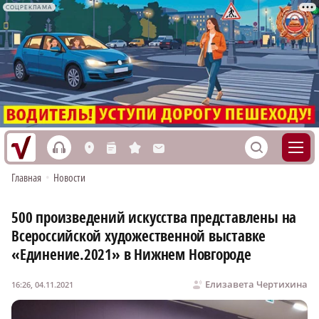
СОЦРЕКЛАМА
h
S
L
n
s
M
Главная
•
Новости
500 произведений искусства представлены на
Всероссийской художественной выставке
«Единение.2021» в Нижнем Новгороде
Елизавета Чертихина
16:26, 04.11.2021