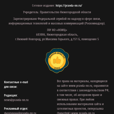
Сетевое издание:
https://pravda-nn.ru/
Учредитель: Правительство Нижегородской области
Зарегистрировано Федеральной службой по надзору в сфере связи,
информационных технологий и массовых коммуникаций (Роскомнадзор).
ГАУ НО «НОИЦ»
603006, Нижегородская область,
г.Нижний Новгород, ул.Максима Горького, д.151 Б, помещение 5
Все права на материалы, находящиеся
Контактные e‑mail
на сайте www.pravda-nn.ru, охраняются
для связи:
в соответствии с законодательством РФ,
в том числе, об авторском праве и
Редакция:
смежных правах. При любом
news@pravda-nn.ru
использовании материалов сайта и
Рекламный отдел:
сателлитных проектов, гиперссылка
sheptunova@pravda-nn.ru
(hyperlink) www.pravda-nn.ru