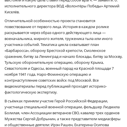
исполнительного директора ВОД «Волонтёры Победы» Артемий
Киселёв.
Отличительной особенностью проекта становится
повествование от первого лица. История в каждом ролике
раскрывается через образ одного действующего лица —
военачальника, мирного жителя, труженика тыла или иного
участника событий. Тематика цикла охватывает план
«Барбаросса», оборону Брестской крепости, Смоленское
сражение, битву за Ленинград и начало блокады, битву за Москву,
Тульскую оборонительную операцию, оборону Крыма,
Севастополя и Одессы, военный парад на Красной площади 7
ноября 1941 года, Наро-Фоминскую операцию и
контрнаступление советских войск под Москвой. Все
видеоматериалы перед публикацией проходят историко-
фактологическую экспертизу.
В съёмках приняли участие Герой Российской Федерации,
участница специальной военной операции, фельдшер Людмила
Болилая, член Ассоциации ветеранов СВО, кавалер трех орденов
Мужества Сергей Добрынин, а также представители медиасферы
и общественные деятели: Ирэн Рашен, Екатерина Осипова