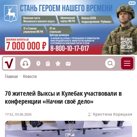
h
S
L
n
s
M
Главная
•
Новости
70 жителей Выксы и Кулебак участвовали в
конференции «Начни своё дело»
Кристина Корецкая
17:52, 03.06.2026