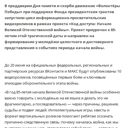
В преддверии Дня памяти и скорби движение «Волонтёры
Победы» при поддержке Фонда президентских грантов
запустили цикл информационно-просветительских
видеороликов в рамках проекта «Код доступа: Начало
Великой Отечественной войны». Проект приурочен к 85-
летию этой трагической даты и направлен на
формирование у молодёжи целостного и достоверного
представления о событиях периода начала войны.
До 20 июня на официальных федеральных, региональных и
партнёрских ресурсах ВКонтакте и MAКС будут опубликованы 10
видеороликов, посвящённых первым боям и ключевым
эпизодам оборонительного этапа войны.
«В год 85-летия начала Великой Отечественной войны особенно
важно говорить с молодёжью на её языке и делать это не
фрагментарно, а последовательно — через причины, решения,
судьбы и подвиг людей. Интеллектуальные игры, квесты и
формат вертикальных роликов помогают ребятам осознать
причинно-следственную связь: почему началась война, как мы
выстояли и какую цель ставил перед собой враг», — заявил и. о.