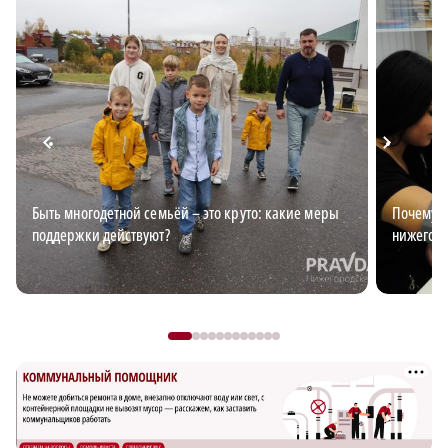
Быть многодетной семьёй – это круто: какие меры
Почему з
поддержки действуют?
нижегор