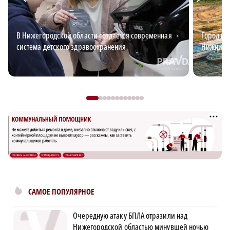
В Нижегородской области создается современная
Город ид
система детского здравоохранения
Нижний?
САМОЕ ПОПУЛЯРНОЕ
Очередную атаку БПЛА отразили над
Нижегородской областью минувшей ночью