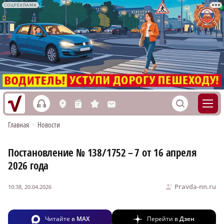
СОЦРЕКЛАМА
h
S
L
n
s
M
Главная
•
Новости
Постановление № 138/1752 – 7 от 16 апреля
2026 года
Pravda-nn.ru
10:38, 20.04.2026
Читайте в
MAX
Перейти в
Дзен