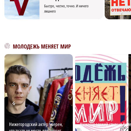
Быстро, честно, точно. И ничего
лишнего
МОЛОДЕЖЬ МЕНЯЕТ МИР
Нижегородский актёр уверен,
Нижегородский студент Ахм
что театр не место для интриг
Сайфулин победил в