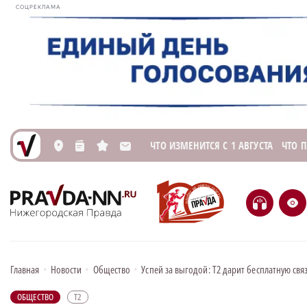
СОЦРЕКЛАМА
ЧТО ИЗМЕНИТСЯ С 1 АВГУСТА
ЧТО 
L
n
s
M
H
e
Главная
•
Новости
•
Общество
•
Успей за выгодой: Т2 дарит бесплатную свя
ОБЩЕСТВО
Т2