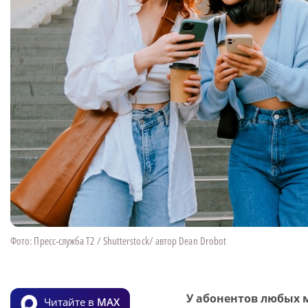
Фото: Пресс-служба T2 / Shutterstock/ автор Dean Drobot
У абонентов любых 
Читайте в
MAX