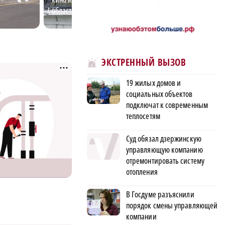
области
городе
ЭКСТРЕННЫЙ ВЫЗОВ
19 жилых домов и
социальных объектов
подключат к современным
теплосетям
Суд обязал дзержинскую
управляющую компанию
отремонтировать систему
отопления
В Госдуме разъяснили
порядок смены управляющей
компании