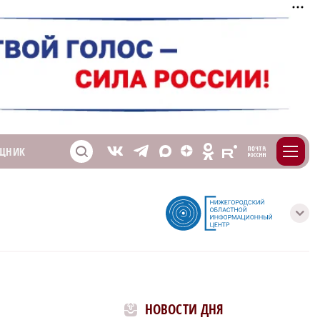
m
T
O
ЩНИК
Z
X
E
S
V
с
НОВОСТИ ДНЯ