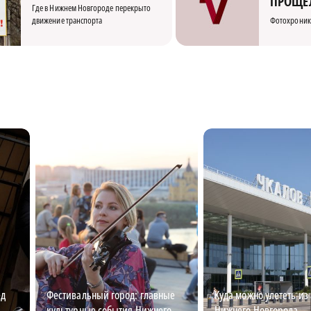
ПРОЩЁ
Где в Нижнем Новгороде перекрыто
движение транспорта
Фотохроник
ед
Фестивальный город: главные
Куда можно улететь из
культурные события Нижнего
Нижнего Новгорода