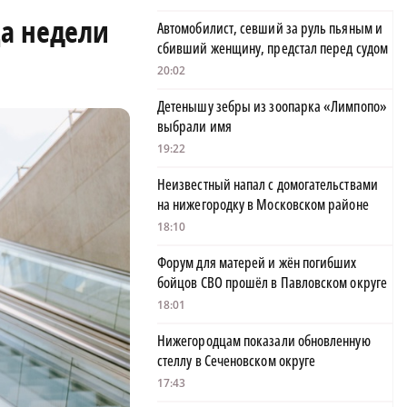
ца недели
Автомобилист, севший за руль пьяным и
сбивший женщину, предстал перед судом
20:02
Детенышу зебры из зоопарка «Лимпопо»
выбрали имя
19:22
Неизвестный напал с домогательствами
на нижегородку в Московском районе
18:10
Форум для матерей и жён погибших
бойцов СВО прошёл в Павловском округе
18:01
Нижегородцам показали обновленную
стеллу в Сеченовском округе
17:43