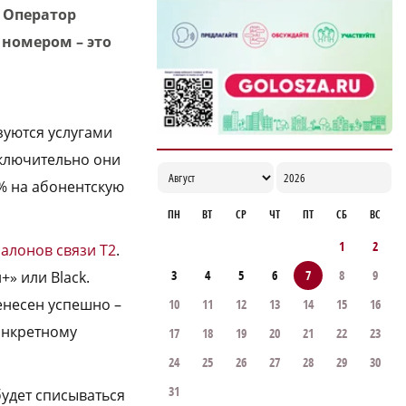
. Оператор
17:00
 номером – это
зуются услугами
включительно они
0% на абонентскую
ПН
ВТ
СР
ЧТ
ПТ
СБ
ВС
1
2
салонов связи T2
.
3
4
5
6
7
8
9
+» или Black.
енесен успешно –
10
11
12
13
14
15
16
конкретному
17
18
19
20
21
22
23
24
25
26
27
28
29
30
31
 будет списываться