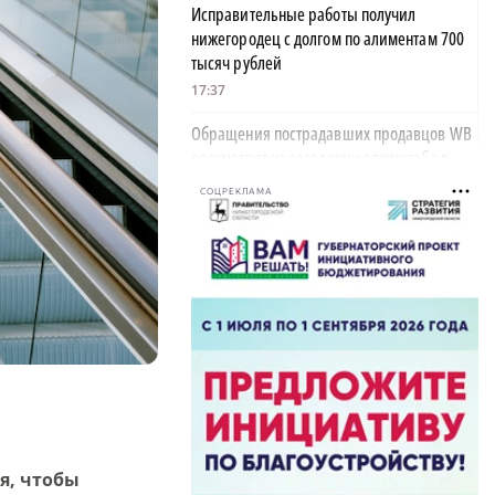
Исправительные работы получил
нижегородец с долгом по алиментам 700
тысяч рублей
17:37
Обращения пострадавших продавцов WB
рассмотрят на заседании оперштаба в
августе
СОЦРЕКЛАМА
17:21
Нижегородская область вошла в число
лидеров научно-популярного туризма
17:10
Специальный концерт «Музыка
балконов» пройдет в Нижнем Новгороде
15 августа
17:06
Опасное сливочное масло обнаружили в
я, чтобы
Нижегородской области