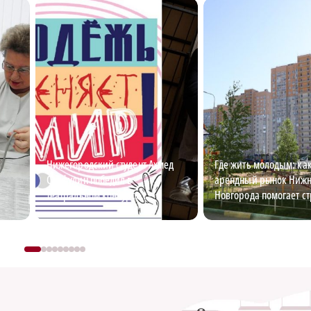
Нижегородский студент Ахмед
Где жить молодым: ка
Сайфулин победил в
арендный рынок Нижн
театральном конкурсе
Новгорода помогает ст
«Табуретка»
карьеру