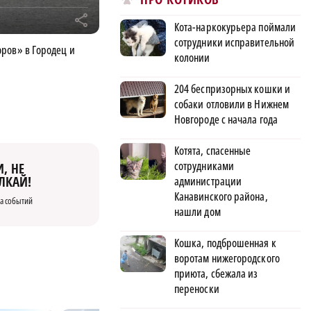
r
Кота-наркокурьера поймали
сотрудники исправительной
ров» в Городец и
колонии
204 беспризорных кошки и
собаки отловили в Нижнем
Новгороде с начала года
Котята, спасенные
сотрудниками
, НЕ
ЛКАЙ!
администрации
Канавинского района,
а событий
нашли дом
Кошка, подброшенная к
воротам нижегородского
приюта, сбежала из
переноски