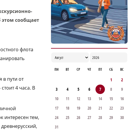
улучшению демографии в округе
кскурсионно-
16:56
б этом сообщает
остного флота
ланировать
ПН
ВТ
СР
ЧТ
ПТ
СБ
ВС
 в пути от
1
2
стоит 4 часа. В
3
4
5
6
7
8
9
10
11
12
13
14
15
16
рпичной
17
18
19
20
21
22
23
к интересен тем,
24
25
26
27
28
29
30
, древнерусский,
31