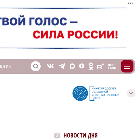
m
T
O
ЩНИК
Z
X
E
S
V
с
НОВОСТИ ДНЯ