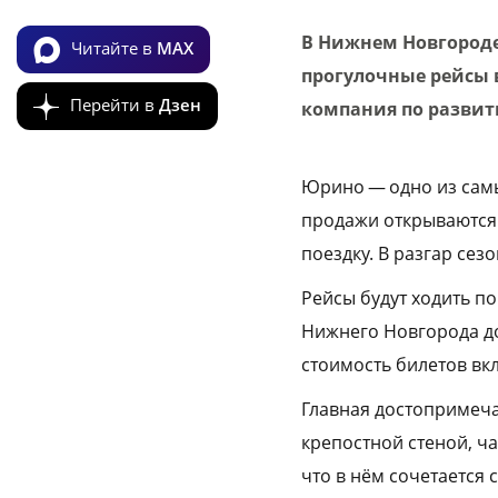
В Нижнем Новгороде
Читайте в
MAX
прогулочные рейсы в
Перейти в
Дзен
компания по развит
Юрино — одно из самы
продажи открываются 
поездку. В разгар сез
Рейсы будут ходить по
Нижнего Новгорода до 
стоимость билетов вк
Главная достопримеч
крепостной стеной, ч
что в нём сочетается 