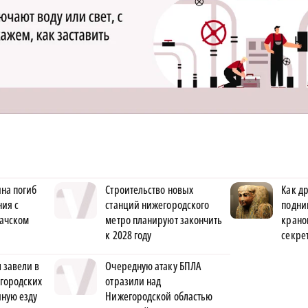
на погиб
Строительство новых
Как д
ния с
станций нижегородского
подни
Вачском
метро планируют закончить
крано
к 2028 году
секре
 завели в
Очередную атаку БПЛА
городских
отразили над
яную езду
Нижегородской областью