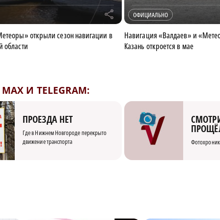
r
ОФИЦИАЛЬНО
Метеоры» открыли сезон навигации в
Навигация «Валдаев» и «Метео
й области
Казань откроется в мае
MAX И TELEGRAM:
СМОТРИ
ПРОЕЗДА НЕТ
ПРОЩЁ
Где в Нижнем Новгороде перекрыто
движение транспорта
Фотохроник