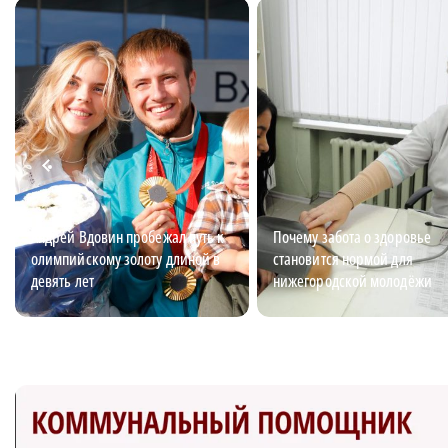
Андрей Вдовин пробежал путь к
Почему забота о здоровье
олимпийскому золоту длиной в
становится нормой для
девять лет
нижегородской молодёжи