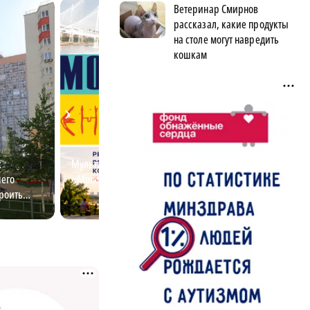
Ветеринар Смирнов
рассказал, какие продукты
на столе могут навредить
кошкам
к
Мультимедийный проект
Культурный код:
его
«Молодежь меняет мир»
кино и стрит-ар
роить
области