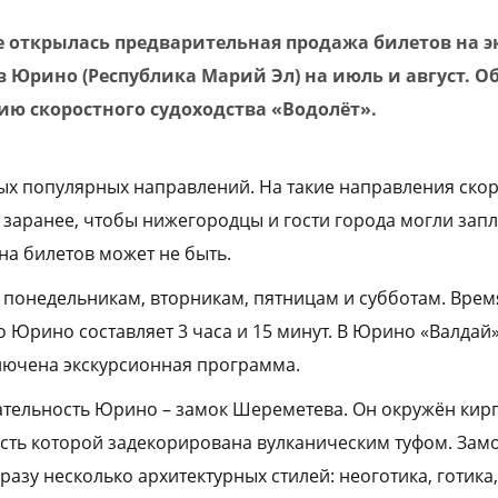
 открылась предварительная продажа билетов на э
 Юрино (Республика Марий Эл) на июль и август. О
ию скоростного судоходства «Водолёт».
х популярных направлений. На такие направления скор
заранее, чтобы нижегородцы и гости города могли зап
она билетов может не быть.
 понедельникам, вторникам, пятницам и субботам. Время
Юрино составляет 3 часа и 15 минут. В Юрино «Валдай» 
лючена экскурсионная программа.
ательность Юрино – замок Шереметева. Он окружён ки
асть которой задекорирована вулканическим туфом. Замо
сразу несколько архитектурных стилей: неоготика, готика