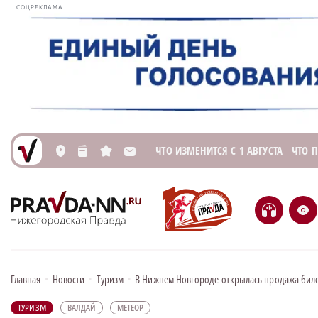
СОЦРЕКЛАМА
ЧТО ИЗМЕНИТСЯ С 1 АВГУСТА
ЧТО 
L
n
s
M
H
e
Главная
•
Новости
•
Туризм
•
В Нижнем Новгороде открылась продажа бил
ТУРИЗМ
ВАЛДАЙ
МЕТЕОР