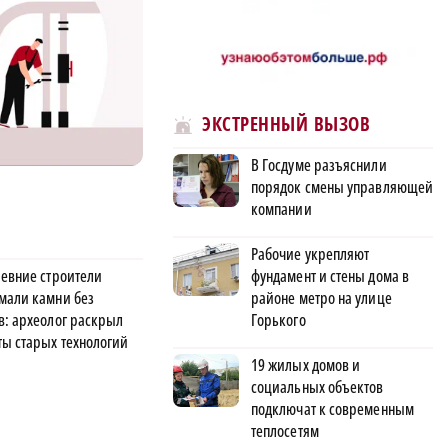
ЭКСТРЕННЫЙ ВЫЗОВ
В Госдуме разъяснили
порядок смены управляющей
компании
Рабочие укрепляют
ревние строители
фундамент и стены дома в
мали камни без
районе метро на улице
в: археолог раскрыл
Горького
ты старых технологий
19 жилых домов и
социальных объектов
подключат к современным
теплосетям