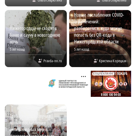
Новые послабления COVID-
ограничений:
Нижегородцы не сходят в
разбираемся, куда можно
баню и сауну в новогоднюю
попасть без QR-кода в
ночь
Нижегородской области
5 лет назад
5 лет назад
Pravda-nn.ru
Кристина Корецкая
СОЦРЕКЛАМА
Глеб Никитин озвучил
новые послабления
антиковидных мер в