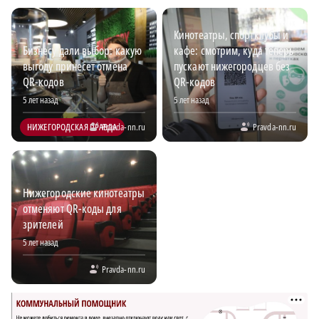
Кинотеатры, спортклубы и
Бизнесу дали выбор: какую
кафе: смотрим, куда теперь
выгоду принесет отмена
пускают нижегородцев без
QR-кодов
QR-кодов
5 лет назад
5 лет назад
НИЖЕГОРОДСКАЯ ПРАВДА
Pravda-nn.ru
Pravda-nn.ru
Нижегородские кинотеатры
отменяют QR-коды для
зрителей
5 лет назад
Pravda-nn.ru