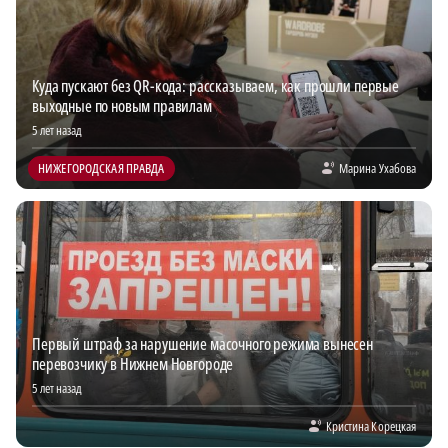
Куда пускают без QR-кода: рассказываем, как прошли первые
выходные по новым правилам
5 лет назад
НИЖЕГОРОДСКАЯ ПРАВДА
Марина Ухабова
Первый штраф за нарушение масочного режима вынесен
перевозчику в Нижнем Новгороде
5 лет назад
Кристина Корецкая